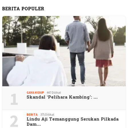
BERITA POPULER
1
GAYA HIDUP
447 Dilihat
Skandal ‘Pelihara Kambing’: …
2
BERITA
375 Dilihat
Lindu Aji Temanggung Serukan Pilkada
Dam…