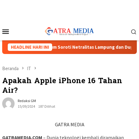
Loncat
ke
konten
Menu
Mobile
uat, Tiga Caketum Soroti Netralitas Lampung dan Dugaan Pelang
HEADLINE HARI INI
Beranda
IT
Apakah Apple iPhone 16 Tahan
Air?
Redaksi GM
15/09/2024
187 Dilihat
GATRA MEDIA
GATRAMEDIA.COM
– Dunia teknologi kembali diramaikan