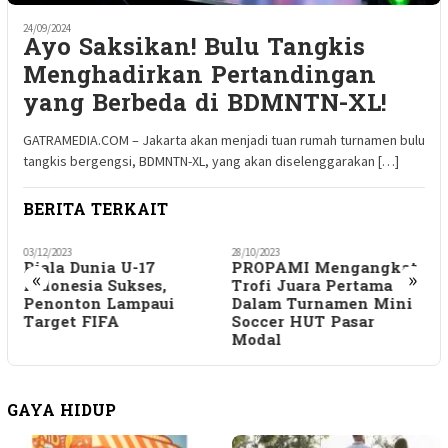
24/09/2024
Ayo Saksikan! Bulu Tangkis
Menghadirkan Pertandingan
yang Berbeda di BDMNTN-XL!
GATRAMEDIA.COM – Jakarta akan menjadi tuan rumah turnamen bulu
tangkis bergengsi, BDMNTN-XL, yang akan diselenggarakan […]
BERITA TERKAIT
03/12/2023
28/10/2023
0
Piala Dunia U-17
PROPAMI Mengangkat
«
»
Indonesia Sukses,
Trofi Juara Pertama
Penonton Lampaui
Dalam Turnamen Mini
Target FIFA
Soccer HUT Pasar
Modal
GAYA HIDUP