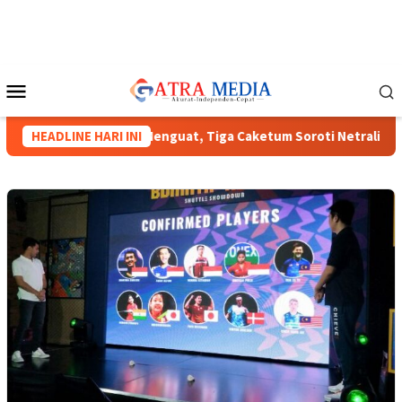
Loncat
ke
konten
Menu
Mobile
nas HIPMI XVIII Menguat, Tiga Caketum Soroti Netralitas Lamp
HEADLINE HARI INI