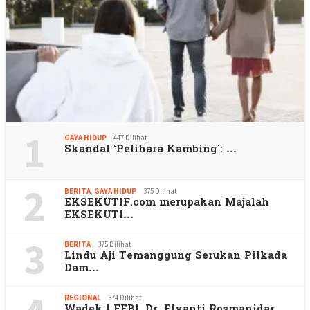
1
GAYA HIDUP
447 Dilihat
Skandal ‘Pelihara Kambing’: …
2
BERITA
,
GAYA HIDUP
375 Dilihat
EKSEKUTIF.com merupakan Majalah
EKSEKUTI…
3
BERITA
375 Dilihat
Lindu Aji Temanggung Serukan Pilkada
Dam…
REGIONAL
374 Dilihat
Wadek I FEBI, Dr. Elyanti Rosmanidar,