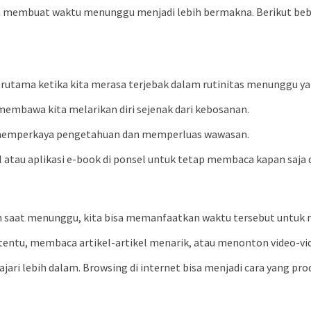
n membuat waktu menunggu menjadi lebih bermakna. Berikut bebe
erutama ketika kita merasa terjebak dalam rutinitas menunggu ya
at membawa kita melarikan diri sejenak dari kebosanan.
a memperkaya pengetahuan dan memperluas wawasan.
l atau aplikasi e-book di ponsel untuk tetap membaca kapan saja d
an saat menunggu, kita bisa memanfaatkan waktu tersebut untuk m
rtentu, membaca artikel-artikel menarik, atau menonton video-vid
ajari lebih dalam. Browsing di internet bisa menjadi cara yang p