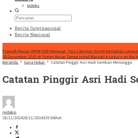
Indeks
Berita Internasional
Berita Nasional
HEADLINE HARI INI
Polemik Munas HIPMI XVIII Menguat, Tiga Caketum Soroti Netralitas Lamp
20 Desember 2025 di Teater Besar Taman Ismail Marzuki
A Legacy on the 
Beranda
Gaya Hidup
Catatan Pinggir Asri Hadi Sembari Menunggu
Catatan Pinggir Asri Hadi
redaksi
28/11/2024
28/11/2024
335 Dilihat