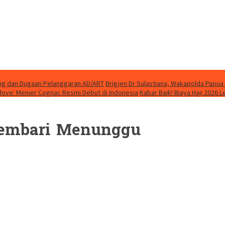
ung dan Dugaan Pelanggaran AD/ART
Brigjen Dr Sulastiana, Wakapolda Papua 
Move: Menier Cognac Resmi Debut di Indonesia
Kabar Baik! Biaya Haji 2026 
 Sembari Menunggu