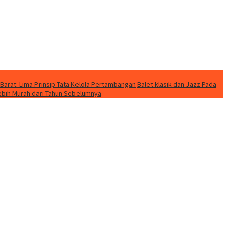
Barat: Lima Prinsip Tata Kelola Pertambangan
Balet klasik dan Jazz Pada
Lebih Murah dari Tahun Sebelumnya