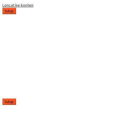
Loncat ke konten
tutup
tutup