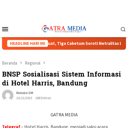
Loncat
ke
konten
Menu
Mobile
s HIPMI XVIII Menguat, Tiga Caketum Soroti Netralitas Lampun
HEADLINE HARI INI
Beranda
Regional
BNSP Sosialisasi Sistem Informasi
di Hotel Harris, Bandung
Redaksi GM
20/12/2023
188 Dilihat
GATRA MEDIA
Telegraf
– Hotel Harris, Bandung, menjadi saksi acara