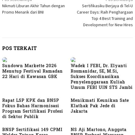
Navigasi
Nikmati Liburan Akhir Tahun dengan
Sertifikasiku Berjaya di Tel-U
pos
Promo Menarik dari BNI
Career Days: Raih Penghargaan
Top 4 Best Training and
Development for New Hires
POS TERKAIT
Sundown Markette 2026
Wadek I FEBI, Dr. Elyanti
Menutup Festival Ramadan
Rosmanidar, SE, M.Si,
22 Hari di Kawasan GBK
Sukses Koordinasikan
Penyelenggaraan Kuliah
Umum FEBI UIN STS Jambi
Rapat LSP KPK dan BNSP
Menikmati Keunikan Sate
Fokus Bahas Harmonisasi
Klathak Pak Jede di
Program Sertifikasi Profesi
Jakarta
di Sektor Publik
BNSP Sertifikasi 149 CPMI
NS Aji Martono, Anggota