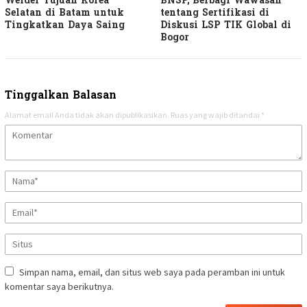
Welder Tujuan Korea
BNSP, Berbagi Wawasan
Selatan di Batam untuk
tentang Sertifikasi di
Tingkatkan Daya Saing
Diskusi LSP TIK Global di
Bogor
Tinggalkan Balasan
Alamat email Anda tidak akan dipublikasikan.
Ruas yang wajib ditandai
*
Simpan nama, email, dan situs web saya pada peramban ini untuk
komentar saya berikutnya.