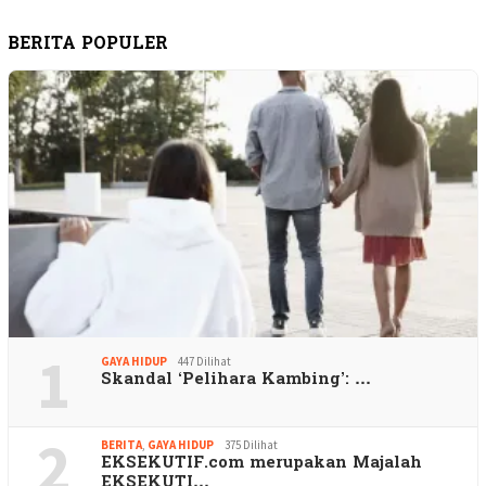
BERITA POPULER
1
GAYA HIDUP
447 Dilihat
Skandal ‘Pelihara Kambing’: …
2
BERITA
,
GAYA HIDUP
375 Dilihat
EKSEKUTIF.com merupakan Majalah
EKSEKUTI…