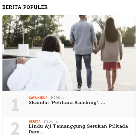
BERITA POPULER
1
GAYA HIDUP
447 Dilihat
Skandal ‘Pelihara Kambing’: …
2
BERITA
375 Dilihat
Lindu Aji Temanggung Serukan Pilkada
Dam…