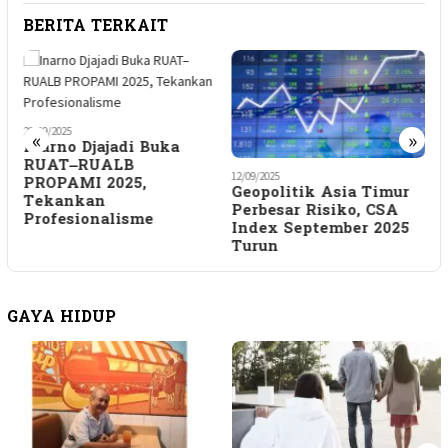
BERITA TERKAIT
29/09/2025
0
«
»
Inarno Djajadi Buka
RUAT–RUALB
12/09/2025
PROPAMI 2025,
Geopolitik Asia Timur
Tekankan
Perbesar Risiko, CSA
Profesionalisme
Index September 2025
Turun
GAYA HIDUP