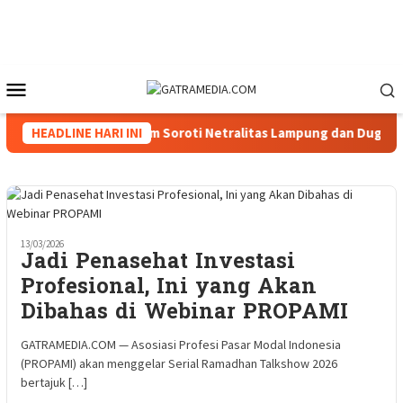
Loncat
ke
konten
Menu
Mobile
nguat, Tiga Caketum Soroti Netralitas Lampung dan Dugaan Pel
HEADLINE HARI INI
13/03/2026
Jadi Penasehat Investasi
Profesional, Ini yang Akan
Dibahas di Webinar PROPAMI
GATRAMEDIA.COM — Asosiasi Profesi Pasar Modal Indonesia
(PROPAMI) akan menggelar Serial Ramadhan Talkshow 2026
bertajuk […]