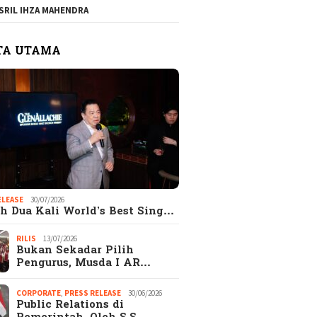
SRIL IHZA MAHENDRA
gkap! Alasan
EKSEKUTIF.com
Catata
ejutkan Kenapa
merupakan Majalah
Hadi S
TA UTAMA
ak Wanita Memilih
EKSEKUTIF di era
aripada Pacaran
Digital
s
ELEASE
30/07/2026
h Dua Kali World’s Best Sing…
RILIS
13/07/2026
Bukan Sekadar Pilih
Pengurus, Musda I AR…
CORPORATE
,
PRESS RELEASE
30/06/2026
Public Relations di