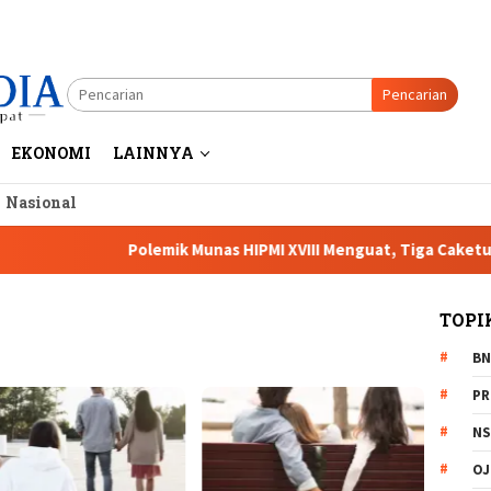
Pencarian
EKONOMI
LAINNYA
a Nasional
Polemik Munas HIPMI XVIII Menguat, Tiga Caketum Sorot
TOPI
BN
PR
NS
OJ