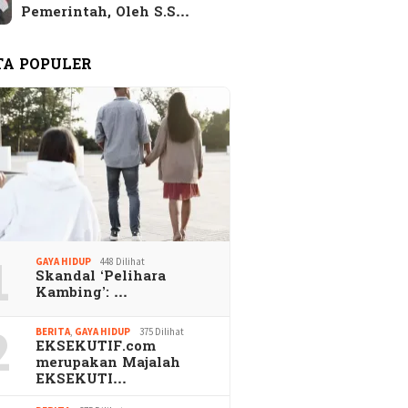
Pemerintah, Oleh S.S…
TA POPULER
1
GAYA HIDUP
448 Dilihat
Skandal ‘Pelihara
Kambing’: …
2
BERITA
,
GAYA HIDUP
375 Dilihat
EKSEKUTIF.com
merupakan Majalah
EKSEKUTI…