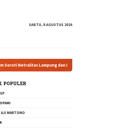
tutup
SABTU, 8 AGUSTUS 2026
i Netralitas Lampung dan Dugaan Pelanggaran AD/ART
Bri
K POPULER
SP
OPAMI
 AJI MARTONO
K