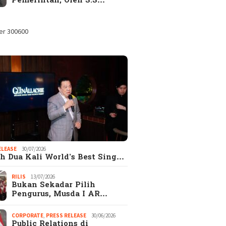
Pemerintah, Oleh S.S…
ELEASE
30/07/2026
h Dua Kali World’s Best Sing…
RILIS
13/07/2026
Bukan Sekadar Pilih
Pengurus, Musda I AR…
CORPORATE
,
PRESS RELEASE
30/06/2026
Public Relations di