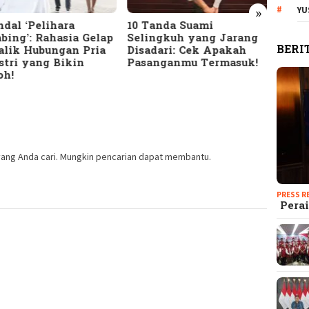
»
YU
dal ‘Pelihara
10 Tanda Suami
Terun
bing’: Rahasia Gelap
Selingkuh yang Jarang
Meng
BERI
alik Hubungan Pria
Disadari: Cek Apakah
Bany
stri yang Bikin
Pasanganmu Termasuk!
HTS d
oh!
Seriu
ang Anda cari. Mungkin pencarian dapat membantu.
PRESS R
Perai