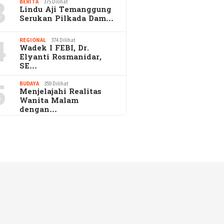
3
BERITA
375 Dilihat
Lindu Aji Temanggung
Serukan Pilkada Dam…
4
REGIONAL
374 Dilihat
Wadek I FEBI, Dr.
Elyanti Rosmanidar,
SE…
5
BUDAYA
359 Dilihat
Menjelajahi Realitas
Wanita Malam
dengan…