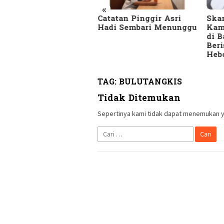
«
SEKUTIF.com
Catatan Pinggir Asri
Skan
rupakan Majalah
Hadi Sembari Menunggu
Kam
SEKUTIF di era
di B
gital
Beri
Heb
TAG:
BULUTANGKIS
Tidak Ditemukan
Sepertinya kami tidak dapat menemukan y
Cari
untuk: