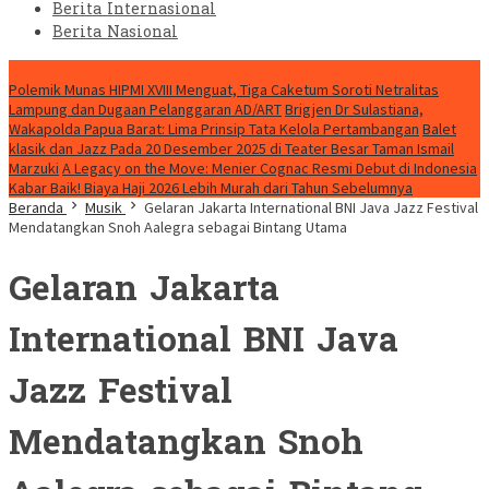
Berita Internasional
Berita Nasional
HEADLINE HARI INI
Polemik Munas HIPMI XVIII Menguat, Tiga Caketum Soroti Netralitas
Lampung dan Dugaan Pelanggaran AD/ART
Brigjen Dr Sulastiana,
Wakapolda Papua Barat: Lima Prinsip Tata Kelola Pertambangan
Balet
klasik dan Jazz Pada 20 Desember 2025 di Teater Besar Taman Ismail
Marzuki
A Legacy on the Move: Menier Cognac Resmi Debut di Indonesia
Kabar Baik! Biaya Haji 2026 Lebih Murah dari Tahun Sebelumnya
Beranda
Musik
Gelaran Jakarta International BNI Java Jazz Festival
Mendatangkan Snoh Aalegra sebagai Bintang Utama
Gelaran Jakarta
International BNI Java
Jazz Festival
Mendatangkan Snoh