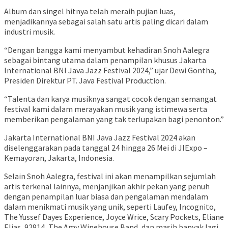
Album dan singel hitnya telah meraih pujian luas,
menjadikannya sebagai salah satu artis paling dicari dalam
industri musik.
“Dengan bangga kami menyambut kehadiran Snoh Aalegra
sebagai bintang utama dalam penampilan khusus Jakarta
International BNI Java Jazz Festival 2024,” ujar Dewi Gontha,
Presiden Direktur PT. Java Festival Production.
“Talenta dan karya musiknya sangat cocok dengan semangat
festival kami dalam merayakan musik yang istimewa serta
memberikan pengalaman yang tak terlupakan bagi penonton.”
Jakarta International BNI Java Jazz Festival 2024 akan
diselenggarakan pada tanggal 24 hingga 26 Mei di JIExpo –
Kemayoran, Jakarta, Indonesia.
Selain Snoh Aalegra, festival ini akan menampilkan sejumlah
artis terkenal lainnya, menjanjikan akhir pekan yang penuh
dengan penampilan luar biasa dan pengalaman mendalam
dalam menikmati musik yang unik, seperti Laufey, Incognito,
The Yussef Dayes Experience, Joyce Wrice, Scary Pockets, Eliane
Elias, 92914, The Amy Winehouse Band, dan masih banyak lagi.