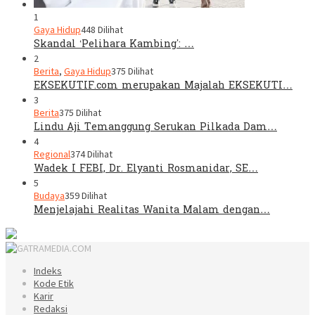
1
Gaya Hidup
448 Dilihat
Skandal ‘Pelihara Kambing’: …
2
Berita
,
Gaya Hidup
375 Dilihat
EKSEKUTIF.com merupakan Majalah EKSEKUTI…
3
Berita
375 Dilihat
Lindu Aji Temanggung Serukan Pilkada Dam…
4
Regional
374 Dilihat
Wadek I FEBI, Dr. Elyanti Rosmanidar, SE…
5
Budaya
359 Dilihat
Menjelajahi Realitas Wanita Malam dengan…
Indeks
Kode Etik
Karir
Redaksi