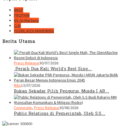
BNSP
PROPAMI
NS Aji Martono
OJK
YUSRIL IHZA MAHENDRA
Berita Utama
Press Release
30/07/2026
Peraih Dua Kali World’s Best Sing…
Rilis
13/07/2026
Bukan Sekadar Pilih Pengurus, Musda I AR…
Corporate
,
Press Release
30/06/2026
Public Relations di Pemerintah, Oleh S.S…