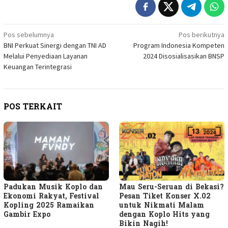
Navigasi
Pos sebelumnya
Pos berikutnya
BNI Perkuat Sinergi dengan TNI AD
Program Indonesia Kompeten
pos
Melalui Penyediaan Layanan
2024 Disosialisasikan BNSP
Keuangan Terintegrasi
POS TERKAIT
Padukan Musik Koplo dan
Mau Seru-Seruan di Bekasi?
Ekonomi Rakyat, Festival
Pesan Tiket Konser X.02
Kopling 2025 Ramaikan
untuk Nikmati Malam
Gambir Expo
dengan Koplo Hits yang
Bikin Nagih!