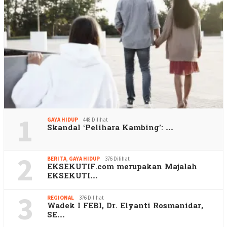
1
GAYA HIDUP
448 Dilihat
Skandal ‘Pelihara Kambing’: …
2
BERITA
,
GAYA HIDUP
376 Dilihat
EKSEKUTIF.com merupakan Majalah
EKSEKUTI…
3
REGIONAL
376 Dilihat
Wadek I FEBI, Dr. Elyanti Rosmanidar,
SE…