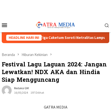
Loncat
ke
konten
Menu
Mobile
VIII Menguat, Tiga Caketum Soroti Netralitas Lampung dan Dug
HEADLINE HARI INI
Beranda
Hiburan Kekinian
Festival Lagu Laguan 2024: Jangan
Lewatkan! NDX AKA dan Hindia
Siap Mengguncang
Redaksi GM
16/05/2024
197 Dilihat
GATRA MEDIA