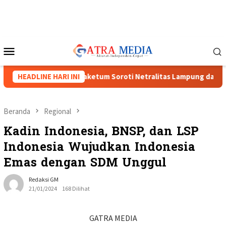
Loncat
ke
konten
Menu
Mobile
Menguat, Tiga Caketum Soroti Netralitas Lampung dan Dugaan P
HEADLINE HARI INI
Beranda
Regional
Kadin Indonesia, BNSP, dan LSP
Indonesia Wujudkan Indonesia
Emas dengan SDM Unggul
Redaksi GM
21/01/2024
168 Dilihat
GATRA MEDIA