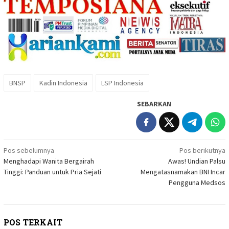
BNSP
Kadin Indonesia
LSP Indonesia
SEBARKAN
Navigasi
Pos sebelumnya
Pos berikutnya
Menghadapi Wanita Bergairah
Awas! Undian Palsu
pos
Tinggi: Panduan untuk Pria Sejati
Mengatasnamakan BNI Incar
Pengguna Medsos
POS TERKAIT