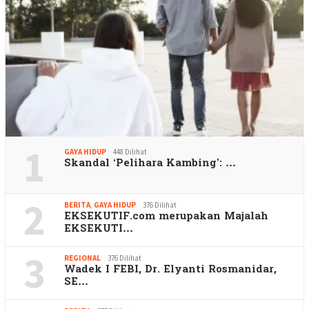
1
GAYA HIDUP
448 Dilihat
Skandal ‘Pelihara Kambing’: …
2
BERITA
,
GAYA HIDUP
376 Dilihat
EKSEKUTIF.com merupakan Majalah
EKSEKUTI…
3
REGIONAL
376 Dilihat
Wadek I FEBI, Dr. Elyanti Rosmanidar,
SE…