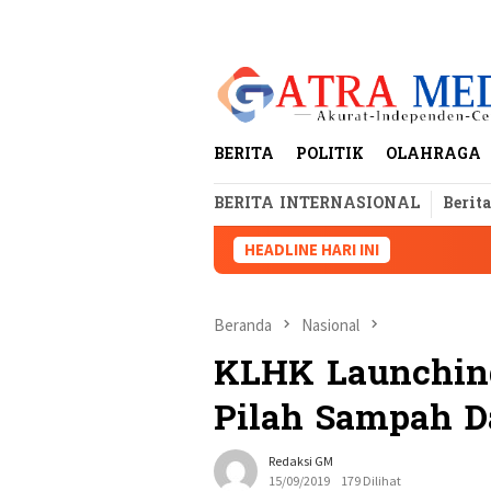
Loncat
tutup
ke
konten
BERITA
POLITIK
OLAHRAGA
BERITA INTERNASIONAL
Berit
HEADLINE HARI INI
Beranda
Nasional
KLHK Launching
Pilah Sampah D
Redaksi GM
15/09/2019
179 Dilihat