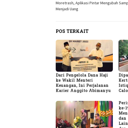
Moretrash, Aplikasi Pintar Mengubah Sam
pos
Menjadi Uang
POS TERKAIT
Dari Pengelola Dana Haji
Dipa
ke Wakil Menteri
Kert
Keuangan, Ini Perjalanan
Isti
Karier Anggito Abimanyu
Cal
Per
ke-1
Ment
dan 
Lai