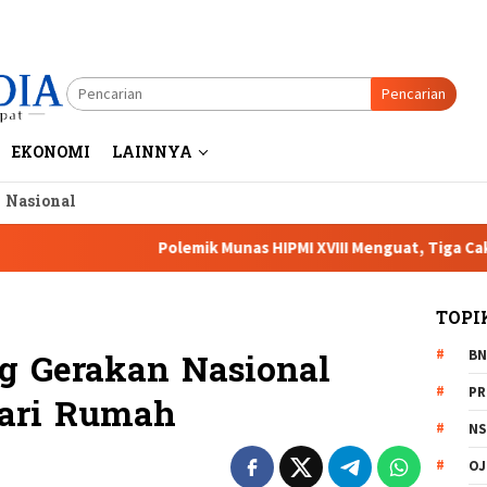
Pencarian
EKONOMI
LAINNYA
a Nasional
Polemik Munas HIPMI XVIII Menguat, Tiga Caketum Soroti Ne
TOPI
BN
 Gerakan Nasional
PR
ari Rumah
NS
OJ