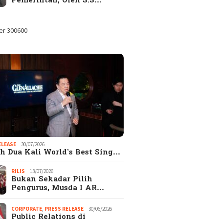
Pemerintah, Oleh S.S…
ELEASE
30/07/2026
h Dua Kali World’s Best Sing…
RILIS
13/07/2026
Bukan Sekadar Pilih
Pengurus, Musda I AR…
CORPORATE
,
PRESS RELEASE
30/06/2026
Public Relations di