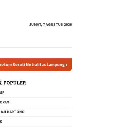
tutup
JUMAT, 7 AGUSTUS 2026
tralitas Lampung dan Dugaan Pelanggaran AD/ART
Brigjen
K POPULER
SP
OPAMI
 AJI MARTONO
K