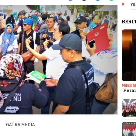
YU
BERI
PRESS R
Perai
GATRA MEDIA