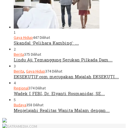
1
Gaya Hidup
447 Dilihat
Skandal ‘Pelihara Kambing’: …
2
Berita
375 Dilihat
Lindu Aji Temanggung Serukan Pilkada Dam…
3
Berita
,
Gaya Hidup
374 Dilihat
EKSEKUTIF.com merupakan Majalah EKSEKUTI…
4
Regional
374 Dilihat
Wadek I FEBI, Dr. Elyanti Rosmanidar, SE…
5
Budaya
358 Dilihat
Menjelajahi Realitas Wanita Malam dengan…