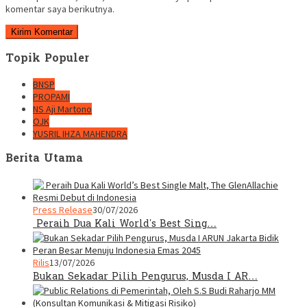
komentar saya berikutnya.
Topik Populer
BNSP
PROPAMI
NS Aji Martono
OJK
YUSRIL IHZA MAHENDRA
Berita Utama
Press Release
30/07/2026
Peraih Dua Kali World’s Best Sing…
Rilis
13/07/2026
Bukan Sekadar Pilih Pengurus, Musda I AR…