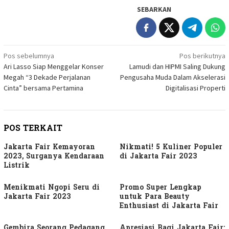
SEBARKAN
Navigasi
Pos sebelumnya
Pos berikutnya
Ari Lasso Siap Menggelar Konser
Lamudi dan HIPMI Saling Dukung
pos
Megah “3 Dekade Perjalanan
Pengusaha Muda Dalam Akselerasi
Cinta” bersama Pertamina
Digitalisasi Properti
POS TERKAIT
Jakarta Fair Kemayoran
Nikmati! 5 Kuliner Populer
2023, Surganya Kendaraan
di Jakarta Fair 2023
Listrik
Menikmati Ngopi Seru di
Promo Super Lengkap
Jakarta Fair 2023
untuk Para Beauty
Enthusiast di Jakarta Fair
Gembira Seorang Pedagang
Apresiasi Bagi Jakarta Fair: