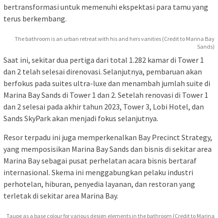
bertransformasi untuk memenuhi ekspektasi para tamu yang
terus berkembang.
The bathroom is an urban retreat with his and hers vanities (Credit to Marina Bay
Sands)
Saat ini, sekitar dua pertiga dari total 1.282 kamar di Tower 1
dan 2 telah selesai direnovasi. Selanjutnya, pembaruan akan
berfokus pada suites ultra-luxe dan menambah jumlah suite di
Marina Bay Sands di Tower 1 dan 2. Setelah renovasi di Tower 1
dan 2 selesai pada akhir tahun 2023, Tower 3, Lobi Hotel, dan
Sands SkyPark akan menjadi fokus selanjutnya.
Resor terpadu ini juga memperkenalkan Bay Precinct Strategy,
yang memposisikan Marina Bay Sands dan bisnis di sekitar area
Marina Bay sebagai pusat perhelatan acara bisnis bertaraf
internasional. Skema ini menggabungkan pelaku industri
perhotelan, hiburan, penyedia layanan, dan restoran yang
terletak di sekitar area Marina Bay.
Taupe as a base colour for various design elements in the bathroom (Credit to Marina