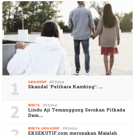
1
GAYA HIDUP
447 Dilihat
Skandal ‘Pelihara Kambing’: …
2
BERITA
375 Dilihat
Lindu Aji Temanggung Serukan Pilkada
Dam…
3
BERITA
,
GAYA HIDUP
374 Dilihat
EKSEKUTIF.com merupakan Majalah