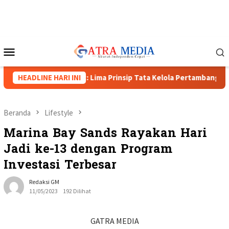
Loncat
ke
konten
Menu
Mobile
polda Papua Barat: Lima Prinsip Tata Kelola Pertambangan
HEADLINE HARI INI
Beranda
Lifestyle
Marina Bay Sands Rayakan Hari
Jadi ke-13 dengan Program
Investasi Terbesar
Redaksi GM
11/05/2023
192 Dilihat
GATRA MEDIA