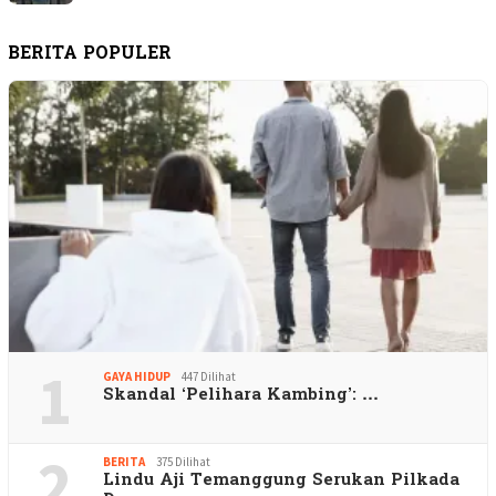
BERITA POPULER
1
GAYA HIDUP
447 Dilihat
Skandal ‘Pelihara Kambing’: …
2
BERITA
375 Dilihat
Lindu Aji Temanggung Serukan Pilkada