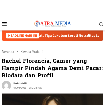
Loncat
ke
konten
Menu
Mobile
PMI XVIII Menguat, Tiga Caketum Soroti Netralitas Lampung dan
HEADLINE HARI INI
Beranda
Kawula Muda
Rachel Florencia, Gamer yang
Hampir Pindah Agama Demi Pacar:
Biodata dan Profil
Redaksi GM
07/04/2023
250 Dilihat