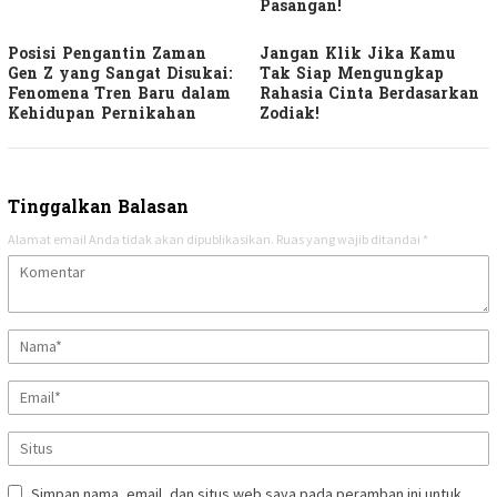
Pasangan!
Posisi Pengantin Zaman
Jangan Klik Jika Kamu
Gen Z yang Sangat Disukai:
Tak Siap Mengungkap
Fenomena Tren Baru dalam
Rahasia Cinta Berdasarkan
Kehidupan Pernikahan
Zodiak!
Tinggalkan Balasan
Alamat email Anda tidak akan dipublikasikan.
Ruas yang wajib ditandai
*
Simpan nama, email, dan situs web saya pada peramban ini untuk