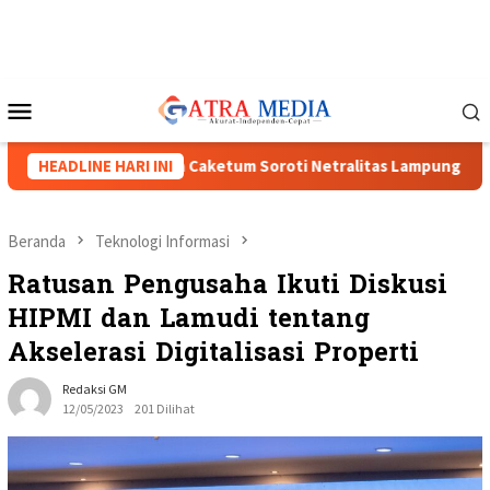
Loncat
ke
konten
Menu
Mobile
II Menguat, Tiga Caketum Soroti Netralitas Lampung dan Dugaan
HEADLINE HARI INI
Beranda
Teknologi Informasi
Ratusan Pengusaha Ikuti Diskusi
HIPMI dan Lamudi tentang
Akselerasi Digitalisasi Properti
Redaksi GM
12/05/2023
201 Dilihat