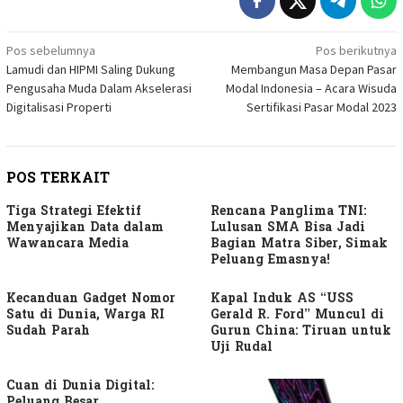
Navigasi
Pos sebelumnya
Pos berikutnya
Lamudi dan HIPMI Saling Dukung
Membangun Masa Depan Pasar
pos
Pengusaha Muda Dalam Akselerasi
Modal Indonesia – Acara Wisuda
Digitalisasi Properti
Sertifikasi Pasar Modal 2023
POS TERKAIT
Tiga Strategi Efektif
Rencana Panglima TNI:
Menyajikan Data dalam
Lulusan SMA Bisa Jadi
Wawancara Media
Bagian Matra Siber, Simak
Peluang Emasnya!
Kecanduan Gadget Nomor
Kapal Induk AS “USS
Satu di Dunia, Warga RI
Gerald R. Ford” Muncul di
Sudah Parah
Gurun China: Tiruan untuk
Uji Rudal
Cuan di Dunia Digital:
Peluang Besar