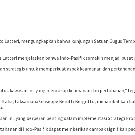
etto Latteri, mengungkapkan bahwa kunjungan Satuan Gugus Tempu
es Latteri menjelaskan bahwa Indo-Pasifik semakin menjadi pusat 
kah strategis untuk memperkuat aspek keamanan dan pertahanan 
untuk kawasan ini, yang mencakup keamanan dan pertahanan,” tega
t Italia, Laksamana Giuseppe Berutti Bergotto, menambahkan 
a.
asan ini, yang berperan penting dalam implementasi Strategi Erop
ertahanan di Indo-Pasifik dapat memberikan dampak signifikan pad