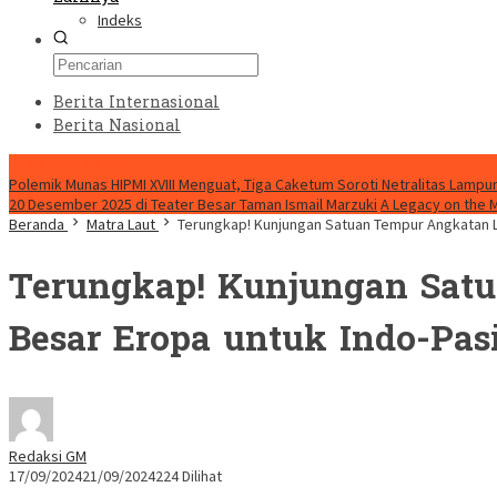
Indeks
Berita Internasional
Berita Nasional
HEADLINE HARI INI
Polemik Munas HIPMI XVIII Menguat, Tiga Caketum Soroti Netralitas Lamp
20 Desember 2025 di Teater Besar Taman Ismail Marzuki
A Legacy on the 
Beranda
Matra Laut
Terungkap! Kunjungan Satuan Tempur Angkatan Lau
Terungkap! Kunjungan Satua
Besar Eropa untuk Indo-Pasi
Redaksi GM
17/09/2024
21/09/2024
224 Dilihat