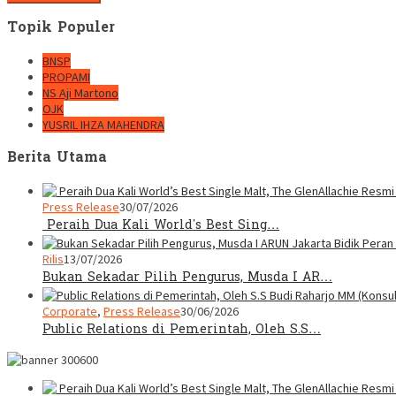
Topik Populer
BNSP
PROPAMI
NS Aji Martono
OJK
YUSRIL IHZA MAHENDRA
Berita Utama
Press Release
30/07/2026
Peraih Dua Kali World’s Best Sing…
Rilis
13/07/2026
Bukan Sekadar Pilih Pengurus, Musda I AR…
Corporate
,
Press Release
30/06/2026
Public Relations di Pemerintah, Oleh S.S…