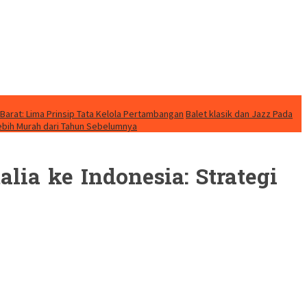
Barat: Lima Prinsip Tata Kelola Pertambangan
Balet klasik dan Jazz Pada
Lebih Murah dari Tahun Sebelumnya
ia ke Indonesia: Strategi