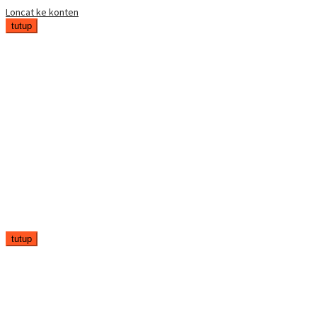
Loncat ke konten
tutup
tutup