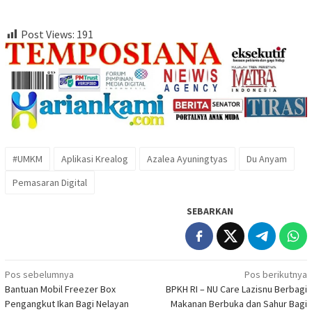
Post Views:
191
#UMKM
Aplikasi Krealog
Azalea Ayuningtyas
Du Anyam
Pemasaran Digital
SEBARKAN
Navigasi
Pos sebelumnya
Pos berikutnya
Bantuan Mobil Freezer Box
BPKH RI – NU Care Lazisnu Berbagi
pos
Pengangkut Ikan Bagi Nelayan
Makanan Berbuka dan Sahur Bagi