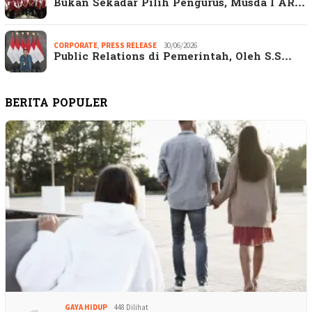
Bukan Sekadar Pilih Pengurus, Musda I AR…
CORPORATE
,
PRESS RELEASE
30/06/2026
Public Relations di Pemerintah, Oleh S.S…
BERITA POPULER
GAYA HIDUP
448 Dilihat