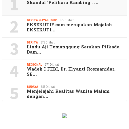
1
Skandal ‘Pelihara Kambing’: …
2
BERITA
,
GAYA HIDUP
375 Dilihat
EKSEKUTIF.com merupakan Majalah
EKSEKUTI…
3
BERITA
375 Dilihat
Lindu Aji Temanggung Serukan Pilkada
Dam…
4
REGIONAL
374 Dilihat
Wadek I FEBI, Dr. Elyanti Rosmanidar,
SE…
5
BUDAYA
358 Dilihat
Menjelajahi Realitas Wanita Malam
dengan…