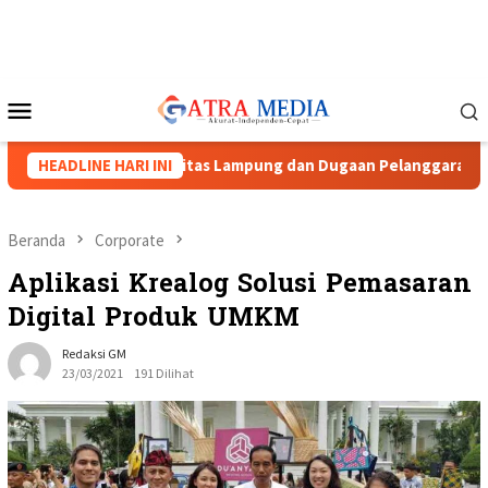
Loncat
ke
konten
Menu
Mobile
 Soroti Netralitas Lampung dan Dugaan Pelanggaran AD/ART
HEADLINE HARI INI
Beranda
Corporate
Aplikasi Krealog Solusi Pemasaran
Digital Produk UMKM
Redaksi GM
23/03/2021
191 Dilihat