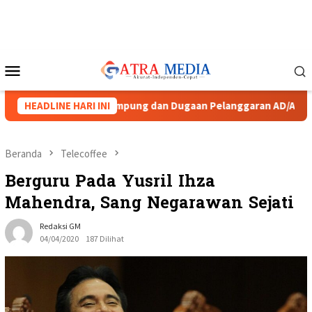
Loncat
ke
konten
Menu
Mobile
 Netralitas Lampung dan Dugaan Pelanggaran AD/ART
HEADLINE HARI INI
Bri
Beranda
Telecoffee
Berguru Pada Yusril Ihza
Mahendra, Sang Negarawan Sejati
Redaksi GM
04/04/2020
187 Dilihat