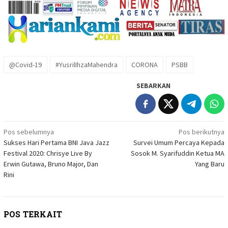
@Covid-19
#YusrilIhzaMahendra
CORONA
PSBB
SEBARKAN
Navigasi
Pos sebelumnya
Pos berikutnya
Sukses Hari Pertama BNI Java Jazz
Survei Umum Percaya Kepada
pos
Festival 2020: Chrisye Live By
Sosok M. Syarifuddin Ketua MA
Erwin Gutawa, Bruno Major, Dan
Yang Baru
Rini
POS TERKAIT