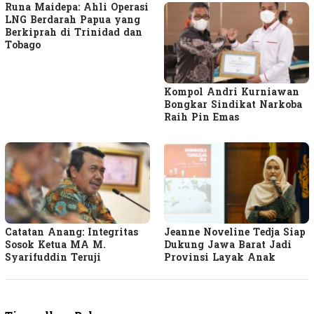
Runa Maidepa: Ahli Operasi
LNG Berdarah Papua yang
Berkiprah di Trinidad dan
Tobago
Kompol Andri Kurniawan
Bongkar Sindikat Narkoba
Raih Pin Emas
Catatan Anang: Integritas
Jeanne Noveline Tedja Siap
Sosok Ketua MA M.
Dukung Jawa Barat Jadi
Syarifuddin Teruji
Provinsi Layak Anak