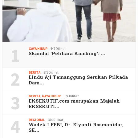
1
GAYA HIDUP
447 Dilihat
Skandal ‘Pelihara Kambing’: …
2
BERITA
375 Dilihat
Lindu Aji Temanggung Serukan Pilkada
Dam…
3
BERITA
,
GAYA HIDUP
374 Dilihat
EKSEKUTIF.com merupakan Majalah
EKSEKUTI…
4
REGIONAL
374 Dilihat
Wadek I FEBI, Dr. Elyanti Rosmanidar,
SE…