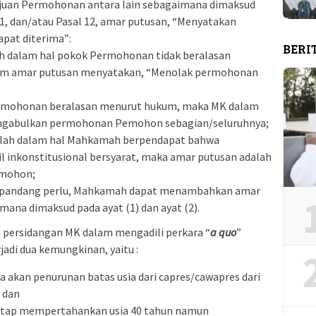
ajuan Permohonan antara lain sebagaimana dimaksud
 11, dan/atau Pasal 12, amar putusan, “Menyatakan
pat diterima”:
BERI
h dalam hal pokok Permohonan tidak beralasan
am amar putusan menyatakan, “Menolak permohonan
rmohonan beralasan menurut hukum, maka MK dalam
ngabulkan permohonan Pemohon sebagian/seluruhnya;
dalah dalam hal Mahkamah berpendapat bahwa
 inkonstitusional bersyarat, maka amar putusan adalah
mohon;
 dipandang perlu, Mahkamah dapat menambahkan amar
mana dimaksud pada ayat (1) dan ayat (2).
 persidangan MK dalam mengadili perkara “
a quo
”
jadi dua kemungkinan, yaitu :
 akan penurunan batas usia dari capres/cawapres dari
; dan
etap mempertahankan usia 40 tahun namun