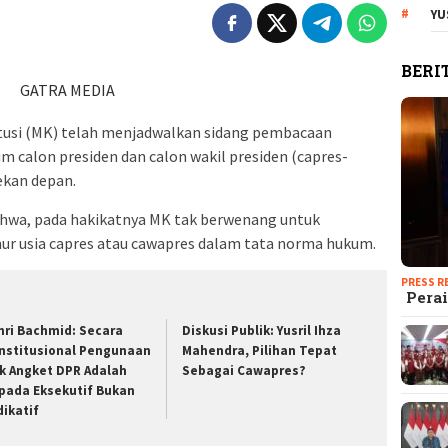
YU
BERI
GATRA MEDIA
usi (MK) telah menjadwalkan sidang pembacaan
m calon presiden dan calon wakil presiden (capres-
ekan depan.
ahwa, pada hakikatnya MK tak berwenang untuk
r usia capres atau cawapres dalam tata norma hukum.
PRESS R
Perai
hri Bachmid: Secara
Diskusi Publik: Yusril Ihza
nstitusional Pengunaan
Mahendra, Pilihan Tepat
k Angket DPR Adalah
Sebagai Cawapres?
pada Eksekutif Bukan
dikatif