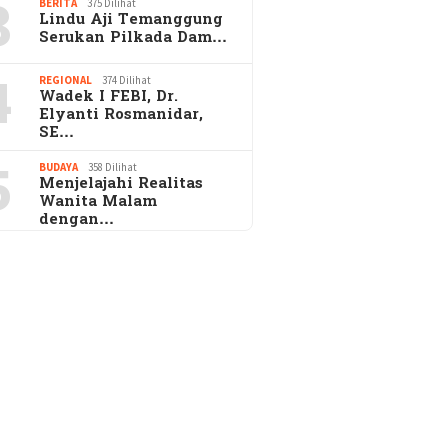
3
BERITA
375 Dilihat
Lindu Aji Temanggung
Serukan Pilkada Dam…
4
REGIONAL
374 Dilihat
Wadek I FEBI, Dr.
Elyanti Rosmanidar,
SE…
5
BUDAYA
358 Dilihat
Menjelajahi Realitas
Wanita Malam
dengan…