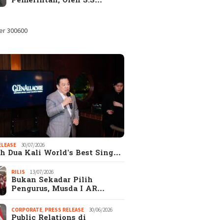
Pemerintah, Oleh S.S…
ELEASE
30/07/2026
h Dua Kali World’s Best Sing…
RILIS
13/07/2026
Bukan Sekadar Pilih
Pengurus, Musda I AR…
CORPORATE
,
PRESS RELEASE
30/06/2026
Public Relations di