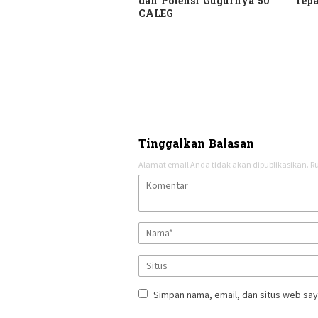
dan Potensi Gugurnya 50
Tepa
CALEG
Tinggalkan Balasan
Alamat email Anda tidak akan dipublikasikan.
Ru
Simpan nama, email, dan situs web say