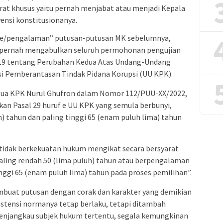
at khusus yaitu pernah menjabat atau menjadi Kepala
ensi konstitusionanya.
ce/pengalaman” putusan-putusan MK sebelumnya,
 pernah mengabulkan seluruh permohonan pengujian
9 tentang Perubahan Kedua Atas Undang-Undang
i Pemberantasan Tindak Pidana Korupsi (UU KPK).
tua KPK Nurul Ghufron dalam Nomor 112/PUU-XX/2022,
an Pasal 29 huruf e UU KPK yang semula berbunyi,
h) tahun dan paling tinggi 65 (enam puluh lima) tahun
tidak berkekuatan hukum mengikat secara bersyarat
paling rendah 50 (lima puluh) tahun atau berpengalaman
nggi 65 (enam puluh lima) tahun pada proses pemilihan”.
buat putusan dengan corak dan karakter yang demikian
sistensi normanya tetap berlaku, tetapi ditambah
enjangkau subjek hukum tertentu, segala kemungkinan