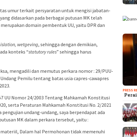
as umur terkait persyaratan untuk mengisi jabatan-
l yang didasarkan pada berbagai putusan MK telah
 merupakan domain pembentuk UU, yaitu DPR dan
islation, wetgeving
, sehingga dengan demikian,
pada konteks “
statutory rules
” sehingga harus
sa, mengadili dan memutus perkara nomor : 29/PUU-
ng-Undang Pemilu tentang batas usia capres-cawapres
2023.
PRESS R
Perai
 57 UU Nomor 24/2003 Tentang Mahkamah Konstitusi
020, serta Peraturan Mahkamah Konstitusi No. 2/2021
a pengujian undang-undang, saya berpendapat ada
utusan MK dalam perkara tersebut, yaitu :
 materiil, Dalam hal Permohonan tidak memenuhi