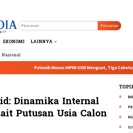
Pencarian
EKONOMI
LAINNYA
a Nasional
Polemik Munas HIPMI XVIII Menguat, Tiga Caketum Soroti Netr
TOPI
BN
id: Dinamika Internal
PR
it Putusan Usia Calon
NS
OJ