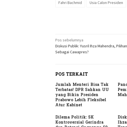
Fahri Bachmid
Usia Calon Presiden
Navigasi
Pos sebelumnya
Diskusi Publik: Yusril Ihza Mahendra, Piliha
pos
Sebagai Cawapres?
POS TERKAIT
Jumlah Menteri Bisa Tak
Pan
Terbatas! DPR Sahkan UU
Pemi
yang Bikin Presiden
Mah
Prabowo Lebih Fleksibel
Atur Kabinet
Dilema Politik: SK
Disk
Kontroversial Gerindra
Ihza