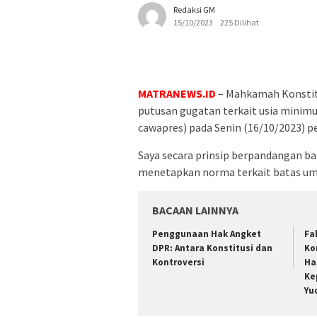
Redaksi GM
15/10/2023
225 Dilihat
MATRANEWS.ID
– Mahkamah Konstit
putusan gugatan terkait usia minimu
cawapres) pada Senin (16/10/2023) p
Saya secara prinsip berpandangan b
menetapkan norma terkait batas umu
BACAAN LAINNYA
Penggunaan Hak Angket
Fa
DPR: Antara Konstitusi dan
Ko
Kontroversi
Ha
Ke
Yu