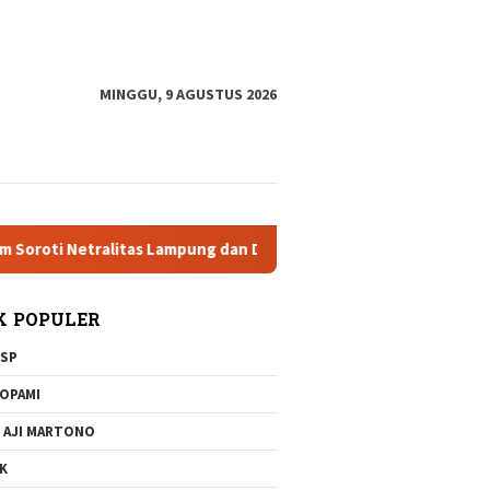
tutup
MINGGU, 9 AGUSTUS 2026
alitas Lampung dan Dugaan Pelanggaran AD/ART
Brigjen D
K POPULER
SP
OPAMI
 AJI MARTONO
K