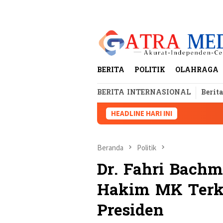
Loncat
tutup
ke
konten
BERITA
POLITIK
OLAHRAGA
BERITA INTERNASIONAL
Berit
HEADLINE HARI INI
Beranda
Politik
Dr. Fahri Bachm
Hakim MK Terka
Presiden