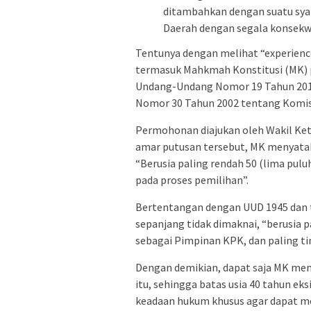
ditambahkan dengan suatu syar
Daerah dengan segala konsekw
Tentunya dengan melihat “experien
termasuk Mahkmah Konstitusi (MK)
Undang-Undang Nomor 19 Tahun 201
Nomor 30 Tahun 2002 tentang Komis
Permohonan diajukan oleh Wakil Ke
amar putusan tersebut, MK menyatak
“Berusia paling rendah 50 (lima pulu
pada proses pemilihan”.
Bertentangan dengan UUD 1945 dan 
sepanjang tidak dimaknai, “berusia 
sebagai Pimpinan KPK, dan paling ti
Dengan demikian, dapat saja MK mem
itu, sehingga batas usia 40 tahun ek
keadaan hukum khusus agar dapat m