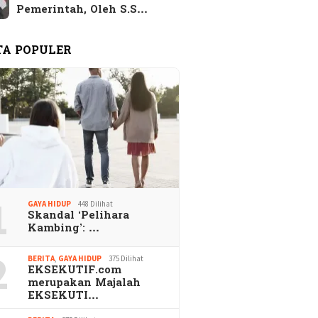
Pemerintah, Oleh S.S…
TA POPULER
1
GAYA HIDUP
448 Dilihat
Skandal ‘Pelihara
Kambing’: …
2
BERITA
,
GAYA HIDUP
375 Dilihat
EKSEKUTIF.com
merupakan Majalah
EKSEKUTI…