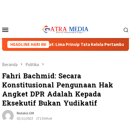
Loncat
ke
konten
Menu
Mobile
polda Papua Barat: Lima Prinsip Tata Kelola Pertambangan
HEADLINE HARI INI
Beranda
Politika
Fahri Bachmid: Secara
Konstitusional Pengunaan Hak
Angket DPR Adalah Kepada
Eksekutif Bukan Yudikatif
Redaksi GM
02/11/2023
171 Dilihat