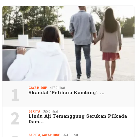
1
GAYA HIDUP
447 Dilihat
Skandal ‘Pelihara Kambing’: …
2
BERITA
375 Dilihat
Lindu Aji Temanggung Serukan Pilkada
Dam…
BERITA
,
GAYA HIDUP
374 Dilihat