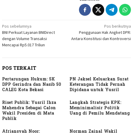
Navigasi
Pos sebelumnya
Pos berikutnya
BNI Perkuat Layanan BNIDirect
Penggunaan Hak Angket DPR:
pos
dengan Volume Transaksi
Antara Konstitusi dan Kontroversi
Mencapai Rp5.017 Triliun
POS TERKAIT
Pertarungan Hukum: SK
PN Jaksel Keluarkan Surat
DPP Gerindra dan Nasib 50
Keterangan Tidak Pernah
CALEG Kota Bekasi
Dipidana untuk Yusril
Riset Publik: Yusril Ihza
Langkah Strategis KPK:
Mahendra Sebagai Calon
Meminimalisir Politik
Wakil Presiden di Mata
Uang di Pemilu Mendatang
Publik
Afriansyah Noor:
Norman Zainal Wakil