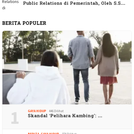
Public Relations di Pemerintah, Oleh S.S…
BERITA POPULER
1
GAYA HIDUP
446 Dilihat
Skandal ‘Pelihara Kambing’: …
BERITA
,
GAYA HIDUP
374 Dilihat