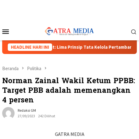
Loncat
ke
konten
Menu
Mobile
apolda Papua Barat: Lima Prinsip Tata Kelola Pertambangan
HEADLINE HARI INI
Beranda
Politika
Norman Zainal Wakil Ketum PPBB:
Target PBB adalah memenangkan
4 persen
Redaksi GM
27/09/2023
242 Dilihat
GATRA MEDIA