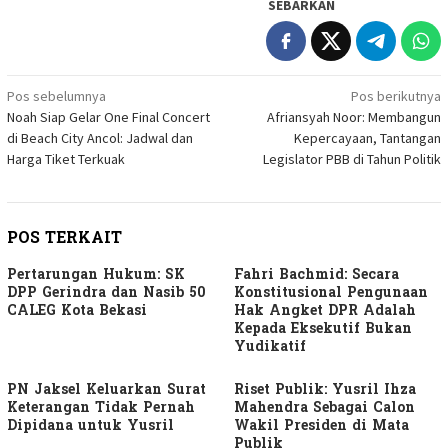
SEBARKAN
Navigasi
Pos sebelumnya
Pos berikutnya
Noah Siap Gelar One Final Concert
Afriansyah Noor: Membangun
pos
di Beach City Ancol: Jadwal dan
Kepercayaan, Tantangan
Harga Tiket Terkuak
Legislator PBB di Tahun Politik
POS TERKAIT
Pertarungan Hukum: SK
Fahri Bachmid: Secara
DPP Gerindra dan Nasib 50
Konstitusional Pengunaan
CALEG Kota Bekasi
Hak Angket DPR Adalah
Kepada Eksekutif Bukan
Yudikatif
PN Jaksel Keluarkan Surat
Riset Publik: Yusril Ihza
Keterangan Tidak Pernah
Mahendra Sebagai Calon
Dipidana untuk Yusril
Wakil Presiden di Mata
Publik