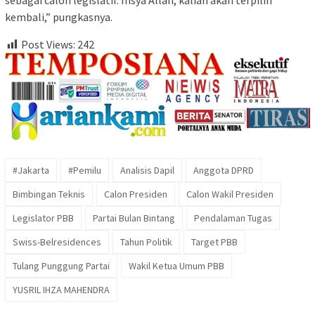
kembali,” pungkasnya.
Post Views:
242
#Jakarta
#Pemilu
Analisis Dapil
Anggota DPRD
Bimbingan Teknis
Calon Presiden
Calon Wakil Presiden
Legislator PBB
Partai Bulan Bintang
Pendalaman Tugas
Swiss-Belresidences
Tahun Politik
Target PBB
Tulang Punggung Partai
Wakil Ketua Umum PBB
YUSRIL IHZA MAHENDRA