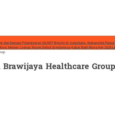
ung dan Dugaan Pelanggaran AD/ART
Brigjen Dr Sulastiana, Wakapolda Papua 
Move: Menier Cognac Resmi Debut di Indonesia
Kabar Baik! Biaya Haji 2026 
roup
 Brawijaya Healthcare Grou