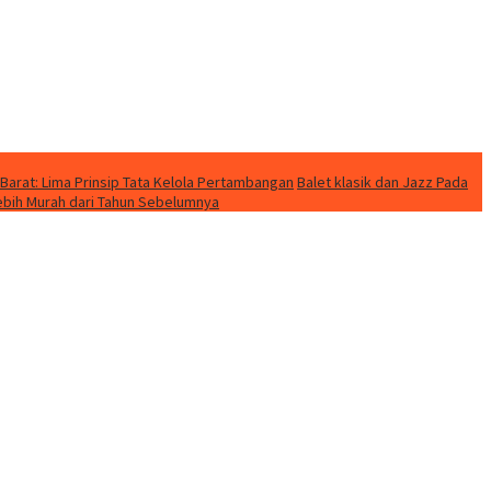
Barat: Lima Prinsip Tata Kelola Pertambangan
Balet klasik dan Jazz Pada
Lebih Murah dari Tahun Sebelumnya
p