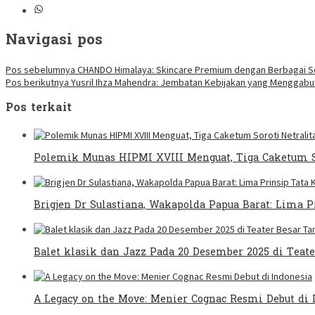
Navigasi pos
Pos sebelumnya
CHANDO Himalaya: Skincare Premium dengan Berbagai So
Pos berikutnya
Yusril Ihza Mahendra: Jembatan Kebijakan yang Menggab
Pos terkait
Polemik Munas HIPMI XVIII Menguat, Tiga Caketum S
Brigjen Dr Sulastiana, Wakapolda Papua Barat: Lima 
Balet klasik dan Jazz Pada 20 Desember 2025 di Tea
A Legacy on the Move: Menier Cognac Resmi Debut di 