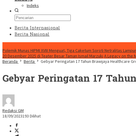
Indeks
Berita Internasional
Berita Nasional
HEADLINE HARI INI
Polemik Munas HIPMI XVIII Menguat, Tiga Caketum Soroti Netralitas Lamp
20 Desember 2025 di Teater Besar Taman Ismail Marzuki
A Legacy on the 
Beranda
Berita
Gebyar Peringatan 17 Tahun Brawijaya Healthcare G
Gebyar Peringatan 17 Tahun
Redaksi GM
18/09/2023
193 Dilihat