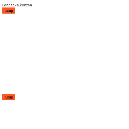
Loncat ke konten
tutup
tutup