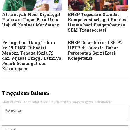
Afriansyah Noor Dipanggil
BNSP Tegaskan Standar
Prabowo: Tugas Baru Urus
Kompetensi sebagai Pondasi
Haji di Kabinet Mendatang
Utama bagi Pengembangan
SDM Transportasi
Peringatan Ulang Tahun
BNSP Gelar Rakor LSP P2
ke-19 BNSP Dihadiri
UPTP di Jakarta, Bahas
Menteri Tenaga Kerja RI
Percepatan Sertifikasi
dan Pejabat Tinggi Lainnya,
Kompetensi
Penuh Semangat dan
Kebanggaan
Tinggalkan Balasan
Alamat email Anda tidak akan dipublikasikan.
Ruas yang wajib ditandai
*