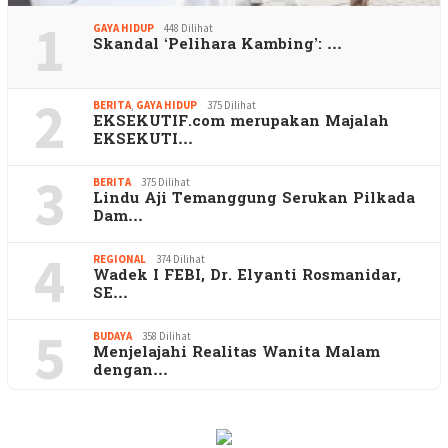
1
GAYA HIDUP
448 Dilihat
Skandal ‘Pelihara Kambing’: …
2
BERITA
,
GAYA HIDUP
375 Dilihat
EKSEKUTIF.com merupakan Majalah
EKSEKUTI…
3
BERITA
375 Dilihat
Lindu Aji Temanggung Serukan Pilkada
Dam…
4
REGIONAL
374 Dilihat
Wadek I FEBI, Dr. Elyanti Rosmanidar,
SE…
5
BUDAYA
358 Dilihat
Menjelajahi Realitas Wanita Malam
dengan…