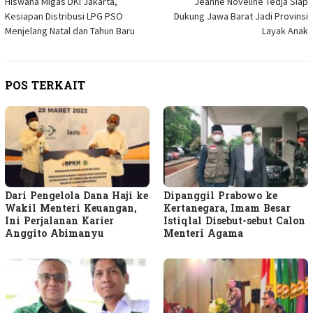
Hiswana Migas DKI Jakarta,
Jeanne Noveline Tedja Siap
pos
Kesiapan Distribusi LPG PSO
Dukung Jawa Barat Jadi Provinsi
Menjelang Natal dan Tahun Baru
Layak Anak
POS TERKAIT
Dari Pengelola Dana Haji ke
Dipanggil Prabowo ke
Wakil Menteri Keuangan,
Kertanegara, Imam Besar
Ini Perjalanan Karier
Istiqlal Disebut-sebut Calon
Anggito Abimanyu
Menteri Agama