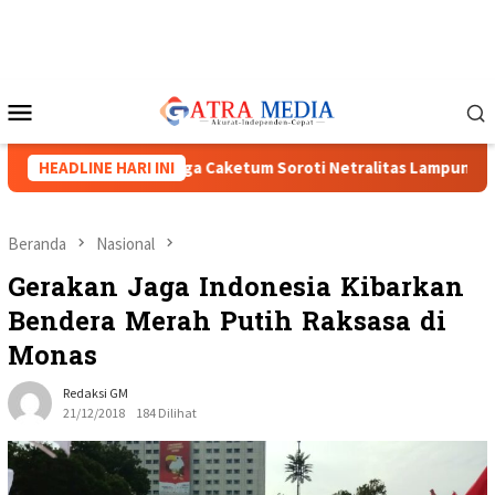
Loncat
ke
konten
Menu
Mobile
II Menguat, Tiga Caketum Soroti Netralitas Lampung dan Dugaan
HEADLINE HARI INI
Beranda
Nasional
Gerakan Jaga Indonesia Kibarkan
Bendera Merah Putih Raksasa di
Monas
Redaksi GM
21/12/2018
184 Dilihat