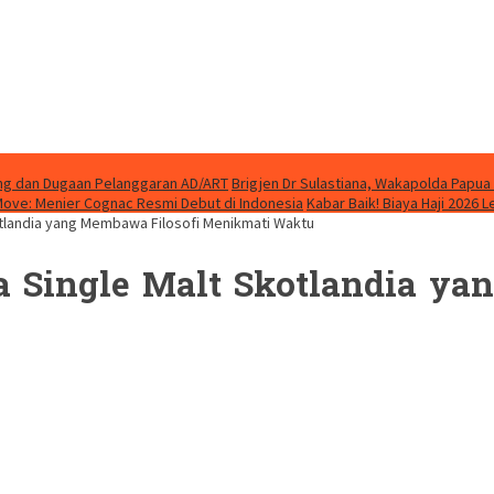
ung dan Dugaan Pelanggaran AD/ART
Brigjen Dr Sulastiana, Wakapolda Papua 
Move: Menier Cognac Resmi Debut di Indonesia
Kabar Baik! Biaya Haji 2026 
tlandia yang Membawa Filosofi Menikmati Waktu
 Single Malt Skotlandia ya