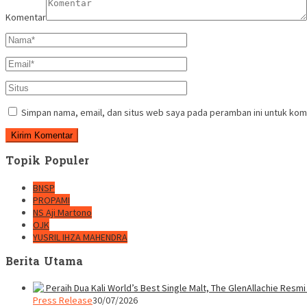
Komentar
Simpan nama, email, dan situs web saya pada peramban ini untuk kom
Topik Populer
BNSP
PROPAMI
NS Aji Martono
OJK
YUSRIL IHZA MAHENDRA
Berita Utama
Press Release
30/07/2026