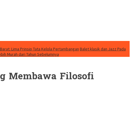
Barat: Lima Prinsip Tata Kelola Pertambangan
Balet klasik dan Jazz Pada
Lebih Murah dari Tahun Sebelumnya
ng Membawa Filosofi