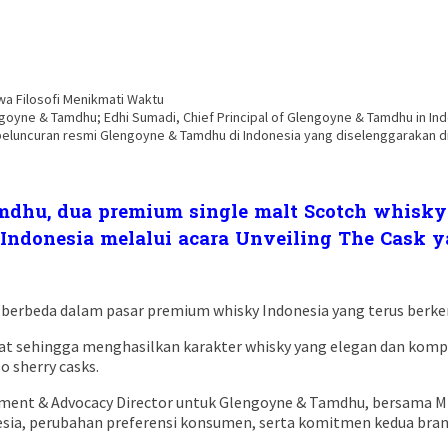
goyne & Tamdhu; Edhi Sumadi, Chief Principal of Glengoyne & Tamdhu in 
 peluncuran resmi Glengoyne & Tamdhu di Indonesia yang diselenggarakan d
dhu, dua premium single malt Scotch whisky 
i Indonesia melalui acara Unveiling The Cask
ng berbeda dalam pasar premium whisky Indonesia yang terus berk
mbat sehingga menghasilkan karakter whisky yang elegan dan ko
 sherry casks.
ment & Advocacy Director untuk Glengoyne & Tamdhu, bersama Mr.
ia, perubahan preferensi konsumen, serta komitmen kedua bra