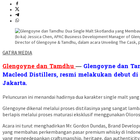
(ki-ka) Jessica Chen, APAC Business Development Manager of Glen
Director of Glengoyne & Tamdhu, dalam acara Unveiling The Cask,
GATRA MEDIA
Glengoyne dan Tamdhu
—
Glengoyne dan Tam
Macleod Distillers, resmi melakukan debut d
Jakarta.
Peluncuran ini menandai hadirnya dua karakter single malt ya
Glengoyne dikenal melalui proses distilasinya yang sangat la
berlapis melalui proses maturasi eksklusif menggunakan Oloroso
Acara ini turut menghadirkan Mr. Gordon Dundas, Brand Develop
yang membahas perkembangan pasar premium whisky di Indones
yang mengedepankan craftsmanship, heritage, dan authenticity.