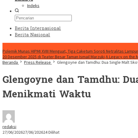
Indeks
Berita Internasional
Berita Nasional
HEADLINE HARI INI
Polemik Munas HIPMI XVIII Menguat, Tiga Caketum Soroti Netralitas Lamp
20 Desember 2025 di Teater Besar Taman Ismail Marzuki
A Legacy on the 
Beranda
Press Release
Glengoyne dan Tamdhu: Dua Single Malt Sko
Glengoyne dan Tamdhu: Dua
Menikmati Waktu
redaksi
27/06/2026
27/06/2026
24 Dilihat