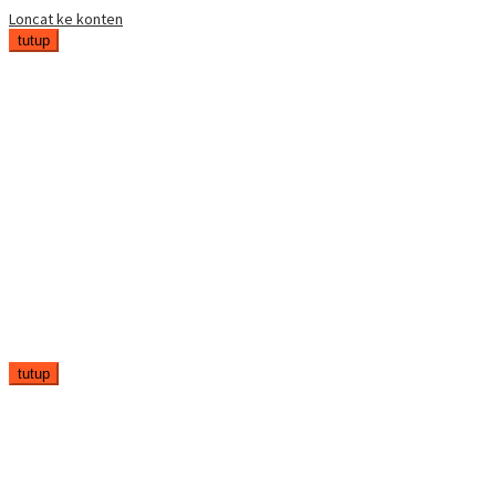
Loncat ke konten
tutup
tutup