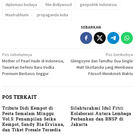
diplomasi budaya
film Bollywood
geopolitik Indonesia
Maatrubhumi
propaganda India
SEBARKAN
Navigasi
Pos sebelumnya
Pos berikutnya
Mother of Pearl Hadir di Indonesia,
Glengoyne dan Tamdhu: Dua Single
pos
Tawarkan Definisi Baru Vodka
Malt Skotlandia yang Membawa
Premium Berbasis Anggur
Filosofi Menikmati Waktu
POS TERKAIT
Tribute Didi Kempot di
Silahturahmi Idul Fitri:
Pesta Semalam Minggu
Kolaborasi Antara Lembaga
Vol.5: Penampilan Seika
Perbankan dan BNSP di
Kempot, Sandy Ria Ervinna,
Jakarta
dan Tiket Presale Tersedia