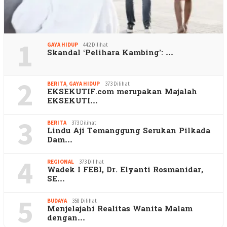
1
GAYA HIDUP
442 Dilihat
Skandal ‘Pelihara Kambing’: …
2
BERITA
,
GAYA HIDUP
373 Dilihat
EKSEKUTIF.com merupakan Majalah
EKSEKUTI…
3
BERITA
373 Dilihat
Lindu Aji Temanggung Serukan Pilkada
Dam…
4
REGIONAL
373 Dilihat
Wadek I FEBI, Dr. Elyanti Rosmanidar,
SE…
5
BUDAYA
358 Dilihat
Menjelajahi Realitas Wanita Malam
dengan…