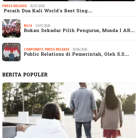
PRESS RELEASE
30/07/2026
Peraih Dua Kali World’s Best Sing…
RILIS
13/07/2026
Bukan Sekadar Pilih Pengurus, Musda I AR…
CORPORATE
,
PRESS RELEASE
30/06/2026
Public Relations di Pemerintah, Oleh S.S…
BERITA POPULER