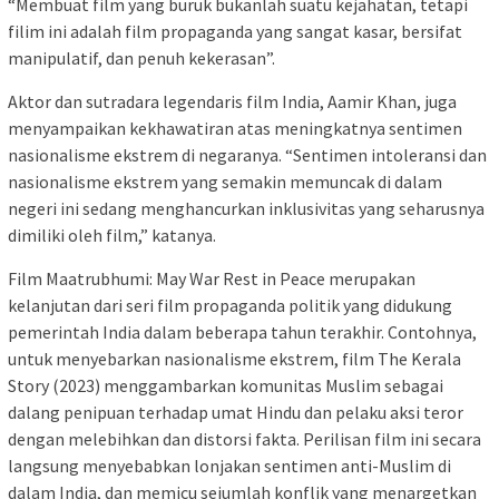
“Membuat film yang buruk bukanlah suatu kejahatan, tetapi
filim ini adalah film propaganda yang sangat kasar, bersifat
manipulatif, dan penuh kekerasan”.
Aktor dan sutradara legendaris film India, Aamir Khan, juga
menyampaikan kekhawatiran atas meningkatnya sentimen
nasionalisme ekstrem di negaranya. “Sentimen intoleransi dan
nasionalisme ekstrem yang semakin memuncak di dalam
negeri ini sedang menghancurkan inklusivitas yang seharusnya
dimiliki oleh film,” katanya.
Film Maatrubhumi: May War Rest in Peace merupakan
kelanjutan dari seri film propaganda politik yang didukung
pemerintah India dalam beberapa tahun terakhir. Contohnya,
untuk menyebarkan nasionalisme ekstrem, film The Kerala
Story (2023) menggambarkan komunitas Muslim sebagai
dalang penipuan terhadap umat Hindu dan pelaku aksi teror
dengan melebihkan dan distorsi fakta. Perilisan film ini secara
langsung menyebabkan lonjakan sentimen anti-Muslim di
dalam India, dan memicu sejumlah konflik yang menargetkan