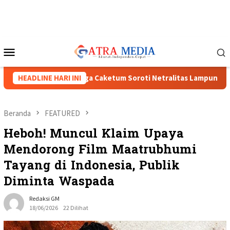
Loncat
ke
konten
Menu
Mobile
II Menguat, Tiga Caketum Soroti Netralitas Lampung dan Dugaa
HEADLINE HARI INI
Beranda
FEATURED
Heboh! Muncul Klaim Upaya
Mendorong Film Maatrubhumi
Tayang di Indonesia, Publik
Diminta Waspada
Redaksi GM
18/06/2026
22 Dilihat