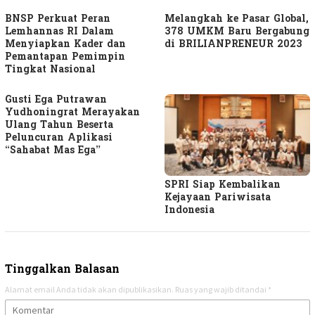
BNSP Perkuat Peran
Melangkah ke Pasar Global,
Lemhannas RI Dalam
378 UMKM Baru Bergabung
Menyiapkan Kader dan
di BRILIANPRENEUR 2023
Pemantapan Pemimpin
Tingkat Nasional
Gusti Ega Putrawan
Yudhoningrat Merayakan
Ulang Tahun Beserta
Peluncuran Aplikasi
“Sahabat Mas Ega”
SPRI Siap Kembalikan
Kejayaan Pariwisata
Indonesia
Tinggalkan Balasan
Alamat email Anda tidak akan dipublikasikan.
Ruas yang wajib ditandai
*