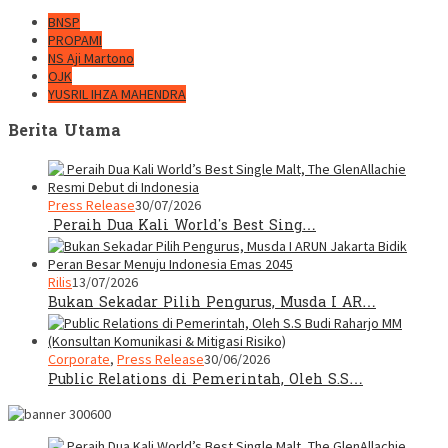
BNSP
PROPAMI
NS Aji Martono
OJK
YUSRIL IHZA MAHENDRA
Berita Utama
Press Release
30/07/2026
Peraih Dua Kali World’s Best Sing…
Rilis
13/07/2026
Bukan Sekadar Pilih Pengurus, Musda I AR…
Corporate
,
Press Release
30/06/2026
Public Relations di Pemerintah, Oleh S.S…