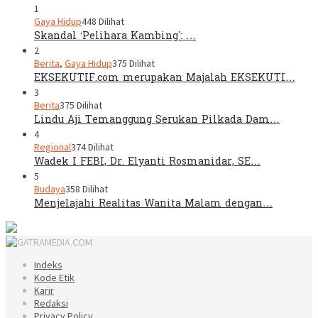
1
Gaya Hidup
448 Dilihat
Skandal ‘Pelihara Kambing’: …
2
Berita
,
Gaya Hidup
375 Dilihat
EKSEKUTIF.com merupakan Majalah EKSEKUTI…
3
Berita
375 Dilihat
Lindu Aji Temanggung Serukan Pilkada Dam…
4
Regional
374 Dilihat
Wadek I FEBI, Dr. Elyanti Rosmanidar, SE…
5
Budaya
358 Dilihat
Menjelajahi Realitas Wanita Malam dengan…
Indeks
Kode Etik
Karir
Redaksi
Privacy Policy