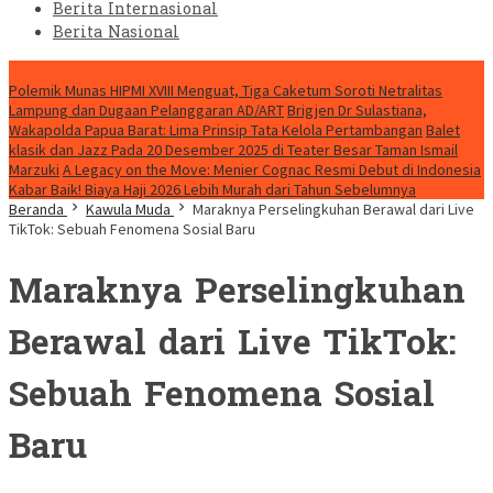
Berita Internasional
Berita Nasional
HEADLINE HARI INI
Polemik Munas HIPMI XVIII Menguat, Tiga Caketum Soroti Netralitas
Lampung dan Dugaan Pelanggaran AD/ART
Brigjen Dr Sulastiana,
Wakapolda Papua Barat: Lima Prinsip Tata Kelola Pertambangan
Balet
klasik dan Jazz Pada 20 Desember 2025 di Teater Besar Taman Ismail
Marzuki
A Legacy on the Move: Menier Cognac Resmi Debut di Indonesia
Kabar Baik! Biaya Haji 2026 Lebih Murah dari Tahun Sebelumnya
Beranda
Kawula Muda
Maraknya Perselingkuhan Berawal dari Live
TikTok: Sebuah Fenomena Sosial Baru
Maraknya Perselingkuhan
Berawal dari Live TikTok:
Sebuah Fenomena Sosial
Baru