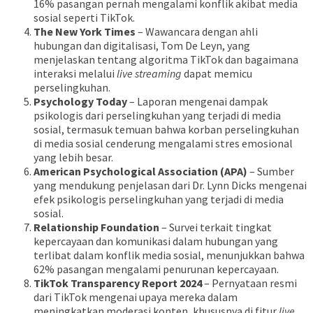
16% pasangan pernah mengalami konflik akibat media
sosial seperti TikTok.
The New York Times
– Wawancara dengan ahli
hubungan dan digitalisasi, Tom De Leyn, yang
menjelaskan tentang algoritma TikTok dan bagaimana
interaksi melalui
live streaming
dapat memicu
perselingkuhan.
Psychology Today
– Laporan mengenai dampak
psikologis dari perselingkuhan yang terjadi di media
sosial, termasuk temuan bahwa korban perselingkuhan
di media sosial cenderung mengalami stres emosional
yang lebih besar.
American Psychological Association (APA)
– Sumber
yang mendukung penjelasan dari Dr. Lynn Dicks mengenai
efek psikologis perselingkuhan yang terjadi di media
sosial.
Relationship Foundation
– Survei terkait tingkat
kepercayaan dan komunikasi dalam hubungan yang
terlibat dalam konflik media sosial, menunjukkan bahwa
62% pasangan mengalami penurunan kepercayaan.
TikTok Transparency Report 2024
– Pernyataan resmi
dari TikTok mengenai upaya mereka dalam
meningkatkan moderasi konten, khususnya di fitur
live