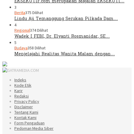
EKSEKUTIF.com merupakan Majalah EKSEKUTI…
3
Berita
375 Dilihat
Lindu Aji Temanggung Serukan Pilkada Dam…
4
Regional
374 Dilihat
Wadek I FEBI, Dr. Elyanti Rosmanidar, SE…
5
Budaya
358 Dilihat
Menjelajahi Realitas Wanita Malam dengan…
Indeks
Kode Etik
Karir
Redaksi
Privacy Policy
Disclaimer
Tentang Kami
Kontak Kami
Form Pengaduan
Pedoman Media Siber