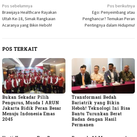
Navigasi
Pos sebelumnya
Pos berikutnya
Brawijaya Healthcare Rayakan
Ego: Penyeimbang atau
pos
Ultah Ke-18, Simak Rangkaian
Penghancur? Temukan Peran
Acaranya yang Bikin Heboh!
Pentingnya dalam Hidupmu!
POS TERKAIT
Bukan Sekadar Pilih
Transformasi Bedah
Pengurus, Musda I ARUN
Bariatrik yang Bikin
Jakarta Bidik Peran Besar
Heboh! Teknologi Ini Bisa
Menuju Indonesia Emas
Bantu Turunkan Berat
2045
Badan dengan Hasil
Permanen