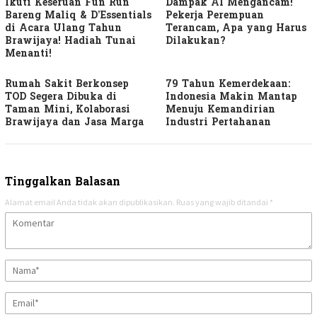
Ikuti Keseruan Fun Run
Dampak AI Mengancam!
Bareng Maliq & D’Essentials
Pekerja Perempuan
di Acara Ulang Tahun
Terancam, Apa yang Harus
Brawijaya! Hadiah Tunai
Dilakukan?
Menanti!
Rumah Sakit Berkonsep
79 Tahun Kemerdekaan:
TOD Segera Dibuka di
Indonesia Makin Mantap
Taman Mini, Kolaborasi
Menuju Kemandirian
Brawijaya dan Jasa Marga
Industri Pertahanan
Tinggalkan Balasan
Alamat email Anda tidak akan dipublikasikan.
Ruas yang wajib ditandai
*