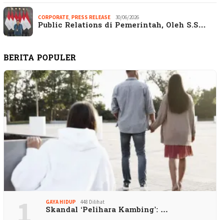
CORPORATE
,
PRESS RELEASE
30/06/2026
Public Relations di Pemerintah, Oleh S.S…
BERITA POPULER
1
GAYA HIDUP
448 Dilihat
Skandal ‘Pelihara Kambing’: …