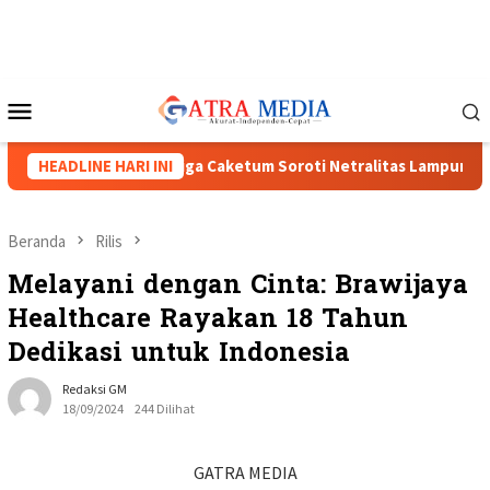
Loncat
ke
konten
Menu
Mobile
XVIII Menguat, Tiga Caketum Soroti Netralitas Lampung dan Du
HEADLINE HARI INI
Beranda
Rilis
Melayani dengan Cinta: Brawijaya
Healthcare Rayakan 18 Tahun
Dedikasi untuk Indonesia
Redaksi GM
18/09/2024
244 Dilihat
GATRA MEDIA