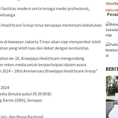
i fasilitas modern serta tenaga medis profesional,
PRESS R
Perai
keluarga.
aya Healthcare Group terus berupaya memenuhi kebutuhan
aru di kawasan Jakarta Timur akan siap menyambut lebih
tan yang lebih luas dan dekat dengan komunitas.
ahun ke-18, Brawijaya Healthcare mengundang
rekan media untuk berpartisipasi dalam acara
BERI
 2024 – 18th Anniversary Brawijaya Healthcare Group.”
 2024
edia dimulai pukul 05.30 WIB)
g Karno (GBK), Senayan
tials, dan Novia Bachmid