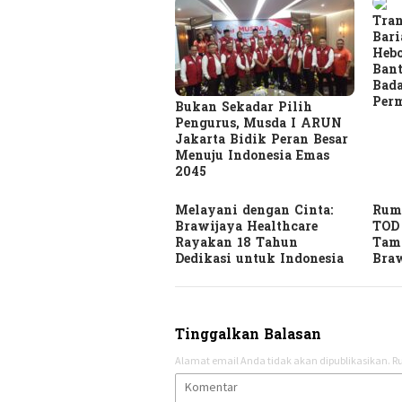
Tran
Bari
Hebo
Bant
Bada
Per
Bukan Sekadar Pilih
Pengurus, Musda I ARUN
Jakarta Bidik Peran Besar
Menuju Indonesia Emas
2045
Melayani dengan Cinta:
Rum
Brawijaya Healthcare
TOD 
Rayakan 18 Tahun
Tama
Dedikasi untuk Indonesia
Braw
Tinggalkan Balasan
Alamat email Anda tidak akan dipublikasikan.
Ru