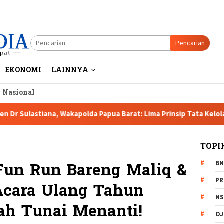
Pencarian
EKONOMI
LAINNYA
a Nasional
tiana, Wakapolda Papua Barat: Lima Prinsip Tata Kelola Pertamba
TOPI
BN
 Fun Run Bareng Maliq &
PR
 Acara Ulang Tahun
NS
ah Tunai Menanti!
OJ