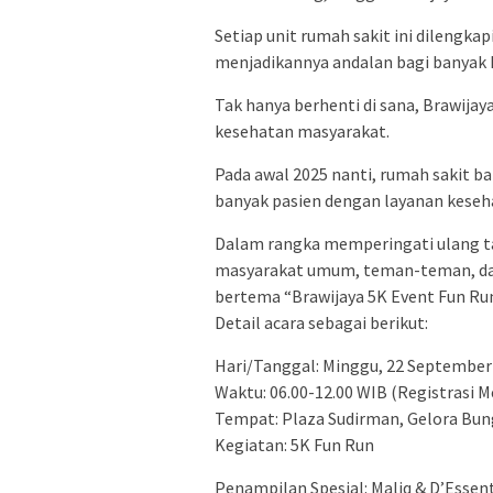
Setiap unit rumah sakit ini dilengkap
menjadikannya andalan bagi banyak 
Tak hanya berhenti di sana, Brawij
kesehatan masyarakat.
Pada awal 2025 nanti, rumah sakit b
banyak pasien dengan layanan keseha
Dalam rangka memperingati ulang t
masyarakat umum, teman-teman, dan 
bertema “Brawijaya 5K Event Fun Run
Detail acara sebagai berikut:
Hari/Tanggal: Minggu, 22 September
Waktu: 06.00-12.00 WIB (Registrasi M
Tempat: Plaza Sudirman, Gelora Bun
Kegiatan: 5K Fun Run
Penampilan Spesial: Maliq & D’Essen