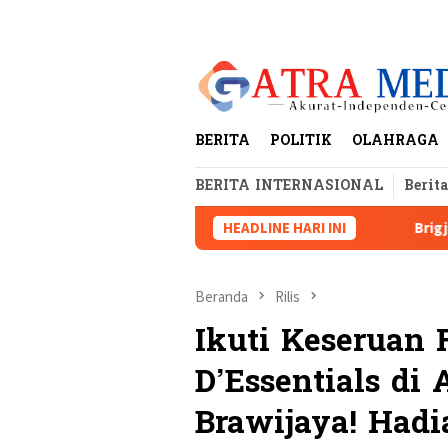
Loncat
tutup
ke
konten
BERITA
POLITIK
OLAHRAGA
BERITA INTERNASIONAL
Berit
Lampung dan Dugaan Pelanggaran AD/ART
HEADLINE HARI INI
Brigjen Dr Sulas
Beranda
Rilis
Ikuti Keseruan
D’Essentials di
Brawijaya! Hadi