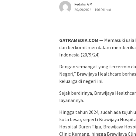
Redaksi GM
20/09/2024
196 Dilihat
GATRAMEDIA.COM
— Memasuki usia k
dan berkomitmen dalam memberikan 
Indonesia (20/9/24).
Dengan semangat yang tercermin da
Negeri,” Brawijaya Healthcare berha
keluarga di negeri ini.
Sejak berdirinya, Brawijaya Healthc
layanannya.
Hingga tahun 2024, sudah ada tujuh u
kota besar, seperti Brawijaya Hospita
Hospital Duren Tiga, Brawijaya Hosp
Clinic Kemang, hingga Brawijaya Cli