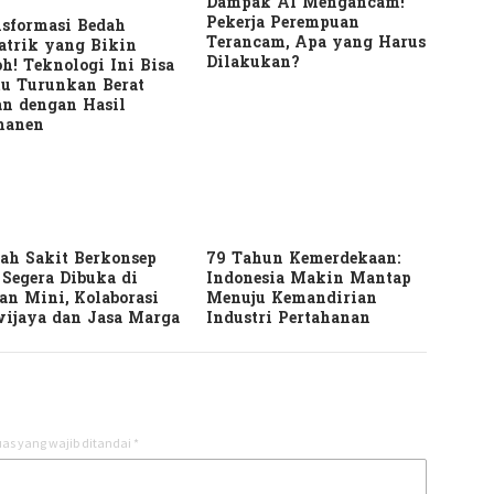
Dampak AI Mengancam!
Pekerja Perempuan
sformasi Bedah
Terancam, Apa yang Harus
atrik yang Bikin
Dilakukan?
h! Teknologi Ini Bisa
u Turunkan Berat
n dengan Hasil
manen
ah Sakit Berkonsep
79 Tahun Kemerdekaan:
Segera Dibuka di
Indonesia Makin Mantap
n Mini, Kolaborasi
Menuju Kemandirian
ijaya dan Jasa Marga
Industri Pertahanan
as yang wajib ditandai
*