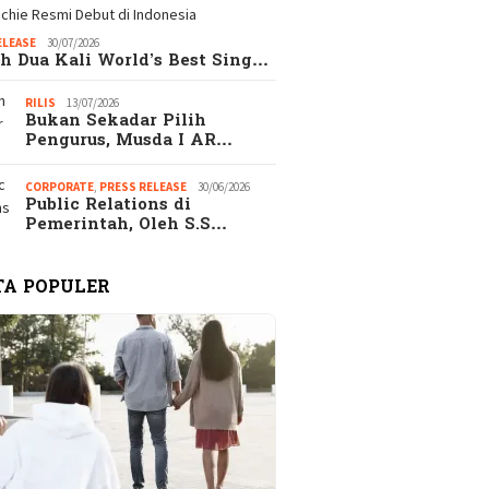
ELEASE
30/07/2026
h Dua Kali World’s Best Sing…
RILIS
13/07/2026
Bukan Sekadar Pilih
Pengurus, Musda I AR…
CORPORATE
,
PRESS RELEASE
30/06/2026
Public Relations di
Pemerintah, Oleh S.S…
TA POPULER