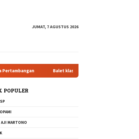
tutup
JUMAT, 7 AGUSTUS 2026
ngan
Balet klasik dan Jazz Pada 20 Desember 2025 di Teat
K POPULER
SP
OPAMI
 AJI MARTONO
K