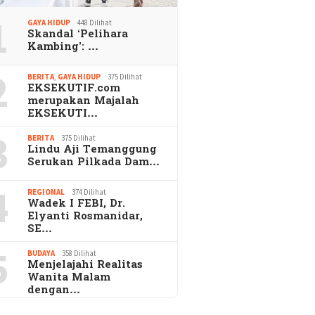
1
GAYA HIDUP
448 Dilihat
Skandal ‘Pelihara
Kambing’: …
2
BERITA
,
GAYA HIDUP
375 Dilihat
EKSEKUTIF.com
merupakan Majalah
EKSEKUTI…
3
BERITA
375 Dilihat
Lindu Aji Temanggung
Serukan Pilkada Dam…
4
REGIONAL
374 Dilihat
Wadek I FEBI, Dr.
Elyanti Rosmanidar,
SE…
5
BUDAYA
358 Dilihat
Menjelajahi Realitas
Wanita Malam
dengan…