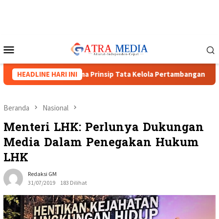
Loncat
ke
konten
Menu
Mobile
pua Barat: Lima Prinsip Tata Kelola Pertambangan
HEADLINE HARI INI
Balet k
Beranda
Nasional
Menteri LHK: Perlunya Dukungan
Media Dalam Penegakan Hukum
LHK
Redaksi GM
31/07/2019
183 Dilihat