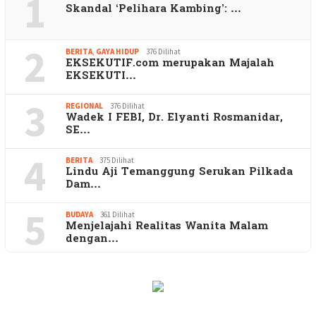
1
Skandal ‘Pelihara Kambing’: …
2
BERITA
,
GAYA HIDUP
376 Dilihat
EKSEKUTIF.com merupakan Majalah
EKSEKUTI…
3
REGIONAL
376 Dilihat
Wadek I FEBI, Dr. Elyanti Rosmanidar,
SE…
4
BERITA
375 Dilihat
Lindu Aji Temanggung Serukan Pilkada
Dam…
5
BUDAYA
361 Dilihat
Menjelajahi Realitas Wanita Malam
dengan…