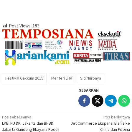
Post Views:
183
Festival Gakkum 2019
Menteri LHK
Siti Nurbaya
SEBARKAN
Navigasi
Pos sebelumnya
Pos berikutnya
LPBI NU DKI Jakarta dan BPBD
Jet Commerce Ekspansi Bisnis ke
pos
Jakarta Gandeng Ekayana Peduli
China dan Filipina