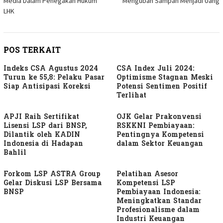
Media Dalam Penegakan Hukum
Mengubah Sampah Menjadi Uang
LHK
POS TERKAIT
Indeks CSA Agustus 2024
CSA Index Juli 2024:
Turun ke 55,8: Pelaku Pasar
Optimisme Stagnan Meski
Siap Antisipasi Koreksi
Potensi Sentimen Positif
Terlihat
APJI Raih Sertifikat
OJK Gelar Prakonvensi
Lisensi LSP dari BNSP,
RSKKNI Pembiayaan:
Dilantik oleh KADIN
Pentingnya Kompetensi
Indonesia di Hadapan
dalam Sektor Keuangan
Bahlil
Forkom LSP ASTRA Group
Pelatihan Asesor
Gelar Diskusi LSP Bersama
Kompetensi LSP
BNSP
Pembiayaan Indonesia:
Meningkatkan Standar
Profesionalisme dalam
Industri Keuangan