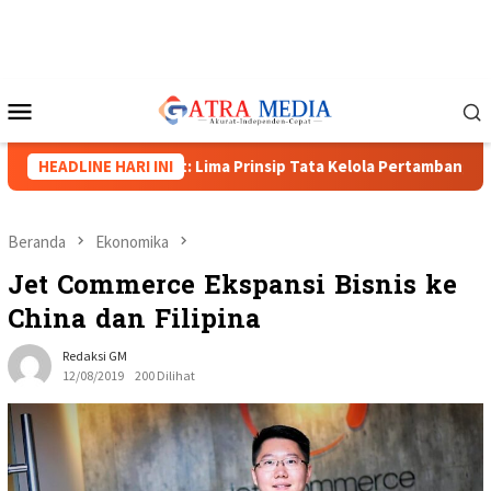
Loncat
ke
konten
Menu
Mobile
da Papua Barat: Lima Prinsip Tata Kelola Pertambangan
HEADLINE HARI INI
B
Beranda
Ekonomika
Jet Commerce Ekspansi Bisnis ke
China dan Filipina
Redaksi GM
12/08/2019
200 Dilihat