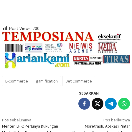
Post Views:
200
E-Commerce
gamification
Jet Commerce
SEBARKAN
Navigasi
Pos sebelumnya
Pos berikutnya
Menteri LHK: Perlunya Dukungan
Moretrash, Aplikasi Pintar
pos