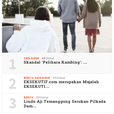
1
GAYA HIDUP
448 Dilihat
Skandal ‘Pelihara Kambing’: …
2
BERITA
,
GAYA HIDUP
375 Dilihat
EKSEKUTIF.com merupakan Majalah
EKSEKUTI…
3
BERITA
375 Dilihat
Lindu Aji Temanggung Serukan Pilkada
Dam…