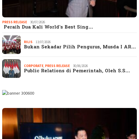
PRESS RELEASE
30/07/2026
Peraih Dua Kali World’s Best Sing…
RILIS
13/07/2026
Bukan Sekadar Pilih Pengurus, Musda I AR…
CORPORATE
,
PRESS RELEASE
30/06/2026
Public Relations di Pemerintah, Oleh S.S…