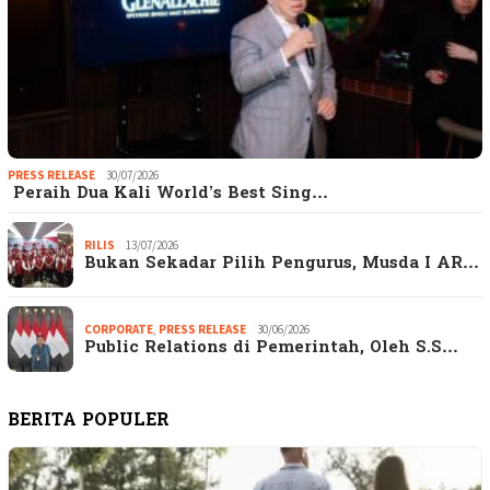
PRESS RELEASE
30/07/2026
Peraih Dua Kali World’s Best Sing…
RILIS
13/07/2026
Bukan Sekadar Pilih Pengurus, Musda I AR…
CORPORATE
,
PRESS RELEASE
30/06/2026
Public Relations di Pemerintah, Oleh S.S…
BERITA POPULER