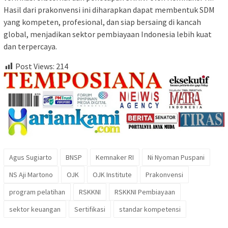
Hasil dari prakonvensi ini diharapkan dapat membentuk SDM
yang kompeten, profesional, dan siap bersaing di kancah
global, menjadikan sektor pembiayaan Indonesia lebih kuat
dan terpercaya.
Post Views:
214
Agus Sugiarto
BNSP
Kemnaker RI
Ni Nyoman Puspani
NS Aji Martono
OJK
OJK Institute
Prakonvensi
program pelatihan
RSKKNI
RSKKNI Pembiayaan
sektor keuangan
Sertifikasi
standar kompetensi