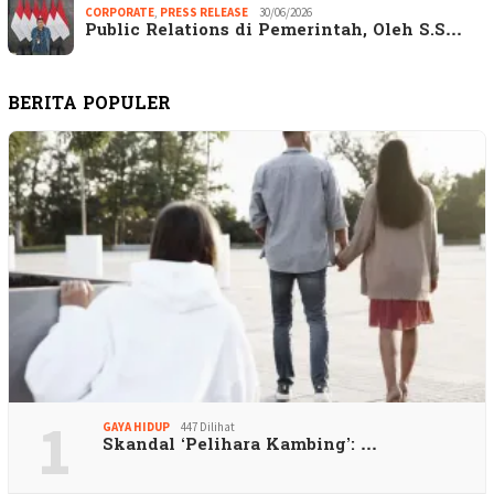
CORPORATE
,
PRESS RELEASE
30/06/2026
Public Relations di Pemerintah, Oleh S.S…
BERITA POPULER
1
GAYA HIDUP
447 Dilihat
Skandal ‘Pelihara Kambing’: …