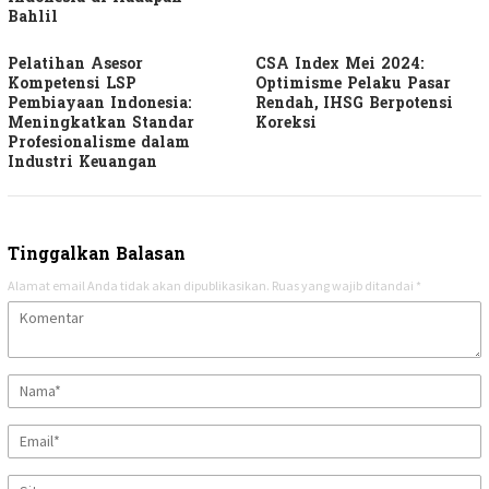
Bahlil
Pelatihan Asesor
CSA Index Mei 2024:
Kompetensi LSP
Optimisme Pelaku Pasar
Pembiayaan Indonesia:
Rendah, IHSG Berpotensi
Meningkatkan Standar
Koreksi
Profesionalisme dalam
Industri Keuangan
Tinggalkan Balasan
Alamat email Anda tidak akan dipublikasikan.
Ruas yang wajib ditandai
*