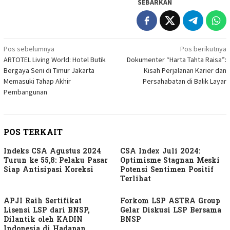
SEBARKAN
Navigasi
Pos sebelumnya
Pos berikutnya
ARTOTEL Living World: Hotel Butik
Dokumenter “Harta Tahta Raisa”:
pos
Bergaya Seni di Timur Jakarta
Kisah Perjalanan Karier dan
Memasuki Tahap Akhir
Persahabatan di Balik Layar
Pembangunan
POS TERKAIT
Indeks CSA Agustus 2024
CSA Index Juli 2024:
Turun ke 55,8: Pelaku Pasar
Optimisme Stagnan Meski
Siap Antisipasi Koreksi
Potensi Sentimen Positif
Terlihat
APJI Raih Sertifikat
Forkom LSP ASTRA Group
Lisensi LSP dari BNSP,
Gelar Diskusi LSP Bersama
Dilantik oleh KADIN
BNSP
Indonesia di Hadapan