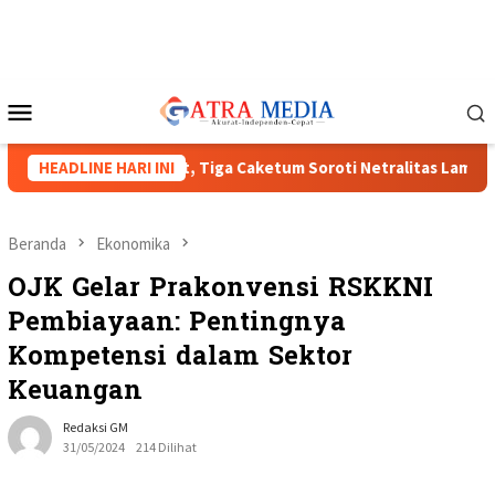
Loncat
ke
konten
Menu
Mobile
MI XVIII Menguat, Tiga Caketum Soroti Netralitas Lampung dan 
HEADLINE HARI INI
Beranda
Ekonomika
OJK Gelar Prakonvensi RSKKNI
Pembiayaan: Pentingnya
Kompetensi dalam Sektor
Keuangan
Redaksi GM
31/05/2024
214 Dilihat