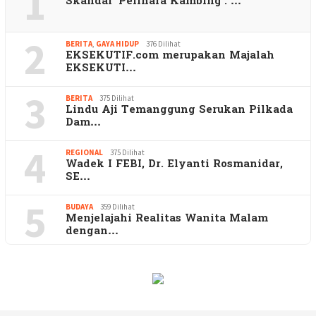
1
Skandal ‘Pelihara Kambing’: …
2
BERITA
,
GAYA HIDUP
376 Dilihat
EKSEKUTIF.com merupakan Majalah
EKSEKUTI…
3
BERITA
375 Dilihat
Lindu Aji Temanggung Serukan Pilkada
Dam…
4
REGIONAL
375 Dilihat
Wadek I FEBI, Dr. Elyanti Rosmanidar,
SE…
5
BUDAYA
359 Dilihat
Menjelajahi Realitas Wanita Malam
dengan…