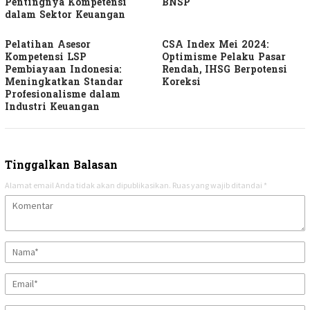
Pentingnya Kompetensi
BNSP
dalam Sektor Keuangan
Pelatihan Asesor
CSA Index Mei 2024:
Kompetensi LSP
Optimisme Pelaku Pasar
Pembiayaan Indonesia:
Rendah, IHSG Berpotensi
Meningkatkan Standar
Koreksi
Profesionalisme dalam
Industri Keuangan
Tinggalkan Balasan
Alamat email Anda tidak akan dipublikasikan.
Ruas yang wajib ditandai
*