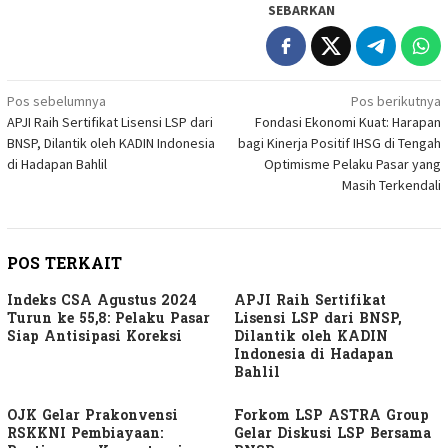
SEBARKAN
Navigasi
Pos sebelumnya
Pos berikutnya
APJI Raih Sertifikat Lisensi LSP dari
Fondasi Ekonomi Kuat: Harapan
pos
BNSP, Dilantik oleh KADIN Indonesia
bagi Kinerja Positif IHSG di Tengah
di Hadapan Bahlil
Optimisme Pelaku Pasar yang
Masih Terkendali
POS TERKAIT
Indeks CSA Agustus 2024
APJI Raih Sertifikat
Turun ke 55,8: Pelaku Pasar
Lisensi LSP dari BNSP,
Siap Antisipasi Koreksi
Dilantik oleh KADIN
Indonesia di Hadapan
Bahlil
OJK Gelar Prakonvensi
Forkom LSP ASTRA Group
RSKKNI Pembiayaan:
Gelar Diskusi LSP Bersama