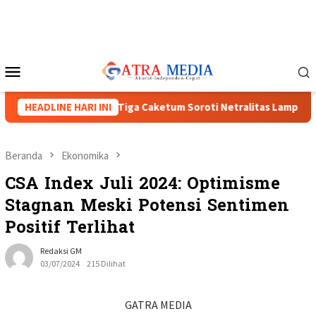
Loncat
ke
konten
Menu
Mobile
MI XVIII Menguat, Tiga Caketum Soroti Netralitas Lampung dan 
HEADLINE HARI INI
Beranda
Ekonomika
CSA Index Juli 2024: Optimisme
Stagnan Meski Potensi Sentimen
Positif Terlihat
Redaksi GM
03/07/2024
215 Dilihat
GATRA MEDIA