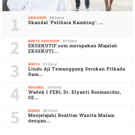
1
GAYA HIDUP
448 Dilihat
Skandal ‘Pelihara Kambing’: …
2
BERITA
,
GAYA HIDUP
375 Dilihat
EKSEKUTIF.com merupakan Majalah
EKSEKUTI…
3
BERITA
375 Dilihat
Lindu Aji Temanggung Serukan Pilkada
Dam…
4
REGIONAL
374 Dilihat
Wadek I FEBI, Dr. Elyanti Rosmanidar,
SE…
5
BUDAYA
358 Dilihat
Menjelajahi Realitas Wanita Malam
dengan…