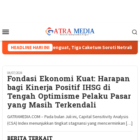
Loncat
ke
konten
Menu
Mobile
Munas HIPMI XVIII Menguat, Tiga Caketum Soroti Netralitas Lam
HEADLINE HARI INI
04/07/2024
Fondasi Ekonomi Kuat: Harapan
bagi Kinerja Positif IHSG di
Tengah Optimisme Pelaku Pasar
yang Masih Terkendali
GATRAMEDIA.COM – Pada bulan Juli ini, Capital Sensitivity Analysis
(CSA) Index menunjukkan tingkat stagnansi yang mencerminkan […]
BERITA TERKAIT