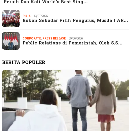
Peraih Dua Kali World’s Best Sing…
RILIS
13/07/2026
Bukan Sekadar Pilih Pengurus, Musda I AR…
CORPORATE
,
PRESS RELEASE
30/06/2026
Public Relations di Pemerintah, Oleh S.S…
BERITA POPULER