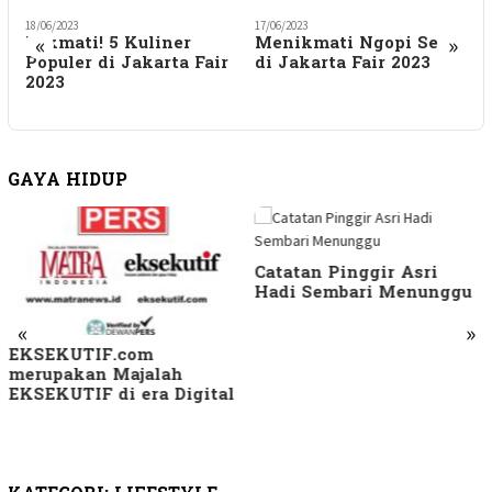
17/06/2023
17/06/2023
1
«
»
Menikmati Ngopi Seru
Promo Super Lengkap
di Jakarta Fair 2023
untuk Para Beauty
Enthusiast di Jakarta
Fair
GAYA HIDUP
Catatan Pinggir Asri
Hadi Sembari Menunggu
«
»
Skandal ‘Pelihara
Kambing’: Rahasia Gelap
di Balik Hubungan Pria
Beristri yang Bikin
Heboh!