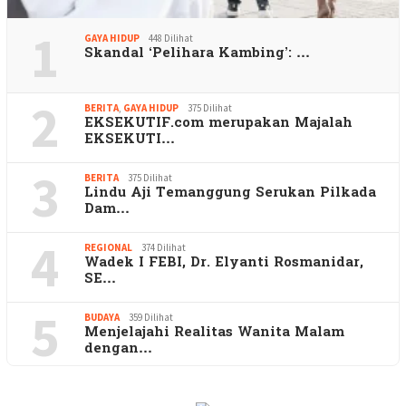
1
GAYA HIDUP
448 Dilihat
Skandal ‘Pelihara Kambing’: …
2
BERITA
,
GAYA HIDUP
375 Dilihat
EKSEKUTIF.com merupakan Majalah
EKSEKUTI…
3
BERITA
375 Dilihat
Lindu Aji Temanggung Serukan Pilkada
Dam…
4
REGIONAL
374 Dilihat
Wadek I FEBI, Dr. Elyanti Rosmanidar,
SE…
5
BUDAYA
359 Dilihat
Menjelajahi Realitas Wanita Malam
dengan…