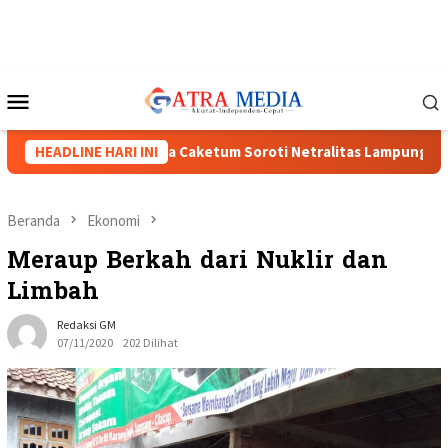
Loncat
ke
konten
Menu
Mobile
I Menguat, Tiga Caketum Soroti Netralitas Lampung dan Dugaan
HEADLINE HARI INI
Beranda
Ekonomi
Meraup Berkah dari Nuklir dan
Limbah
Redaksi GM
07/11/2020
202 Dilihat