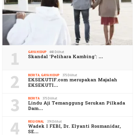
1
GAYA HIDUP
448 Dilihat
Skandal ‘Pelihara Kambing’: …
2
BERITA
,
GAYA HIDUP
375 Dilihat
EKSEKUTIF.com merupakan Majalah
EKSEKUTI…
3
BERITA
375 Dilihat
Lindu Aji Temanggung Serukan Pilkada
Dam…
4
REGIONAL
374 Dilihat
Wadek I FEBI, Dr. Elyanti Rosmanidar,
SE…