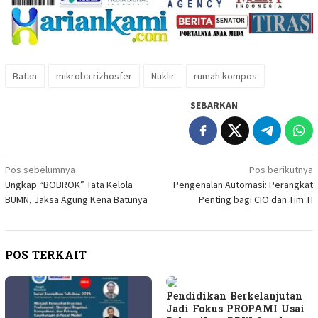
Batan
mikroba rizhosfer
Nuklir
rumah kompos
SEBARKAN
Navigasi
Pos sebelumnya
Pos berikutnya
Ungkap “BOBROK” Tata Kelola
Pengenalan Automasi: Perangkat
pos
BUMN, Jaksa Agung Kena Batunya
Penting bagi CIO dan Tim TI
POS TERKAIT
Pendidikan Berkelanjutan
Jadi Fokus PROPAMI Usai