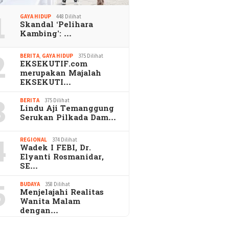
1
GAYA HIDUP
448 Dilihat
Skandal ‘Pelihara
Kambing’: …
2
BERITA
,
GAYA HIDUP
375 Dilihat
EKSEKUTIF.com
merupakan Majalah
EKSEKUTI…
3
BERITA
375 Dilihat
Lindu Aji Temanggung
Serukan Pilkada Dam…
4
REGIONAL
374 Dilihat
Wadek I FEBI, Dr.
Elyanti Rosmanidar,
SE…
5
BUDAYA
358 Dilihat
Menjelajahi Realitas
Wanita Malam
dengan…