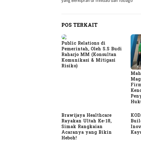
yang Berkiprah di Trinidad dan Tobago
POS TERKAIT
Public Relations di
Pemerintah, Oleh S.S Budi
Raharjo MM (Konsultan
Komunikasi & Mitigasi
Risiko)
Mah
Mag
Firm
Keno
Peny
Huk
Brawijaya Healthcare
KOD
Rayakan Ultah Ke-18,
Buil
Simak Rangkaian
Inov
Acaranya yang Bikin
Kay
Heboh!