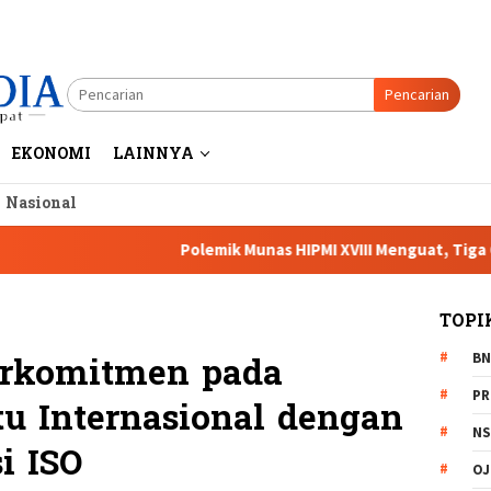
Pencarian
EKONOMI
LAINNYA
a Nasional
Polemik Munas HIPMI XVIII Menguat, Tiga Caketum So
TOPI
BN
Berkomitmen pada
PR
 Internasional dengan
NS
i ISO
OJ