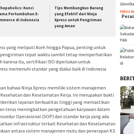
shopaholics: Kunci
Tips Membungkus Barang
PRESS R
ama Pertumbuhan E-
yang Efektif dari Ninja
Perai
mmerce di Indonesia
Xpress untuk Pengiriman
yang Aman
ss yang meliputi Aceh hingga Papua, penting untuk
 pengiriman tepat waktu sambil tetap memperhatikan
arena itu, sertifikasi ISO diperlukan untuk
ess memenuhi standar yang diakui baik di Indonesia
BERI
kkan bahwa Ninja Xpress memiliki sistem manajemen
Kesehatan dan Keselamatan Kerja. Ini merupakan bukti
erikan layanan berkualitas tinggi yang memastikan
akan terus meningkatkan pengetahuan karyawan dalam
sedur Operasional (SOP) dan standar kerja yang ada.
gkatkan infrastruktur terkait Kesehatan dan Keselamatan
paduan antara sistem manajemen mutu dan penerapan K3.