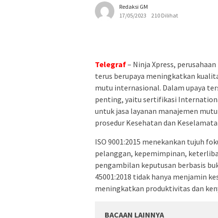
Redaksi GM
17/05/2023
210 Dilihat
Telegraf
– Ninja Xpress, perusahaan
terus berupaya meningkatkan kuali
mutu internasional. Dalam upaya ters
penting, yaitu sertifikasi Internatio
untuk jasa layanan manajemen mutu
prosedur Kesehatan dan Keselamatan 
ISO 9001:2015 menekankan tujuh fo
pelanggan, kepemimpinan, keterliba
pengambilan keputusan berbasis bu
45001:2018 tidak hanya menjamin kes
meningkatkan produktivitas dan ken
BACAAN LAINNYA