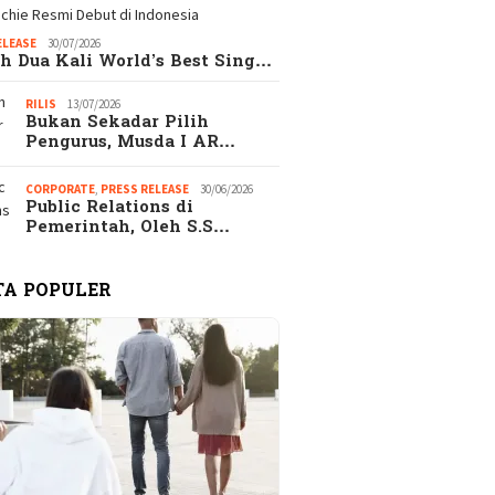
ELEASE
30/07/2026
h Dua Kali World’s Best Sing…
RILIS
13/07/2026
Bukan Sekadar Pilih
Pengurus, Musda I AR…
CORPORATE
,
PRESS RELEASE
30/06/2026
Public Relations di
Pemerintah, Oleh S.S…
TA POPULER