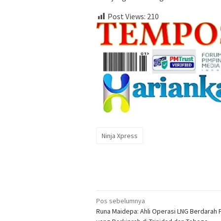
Post Views:
210
Ninja Xpress
Navigasi
Pos sebelumnya
Runa Maidepa: Ahli Operasi LNG Berdarah 
pos