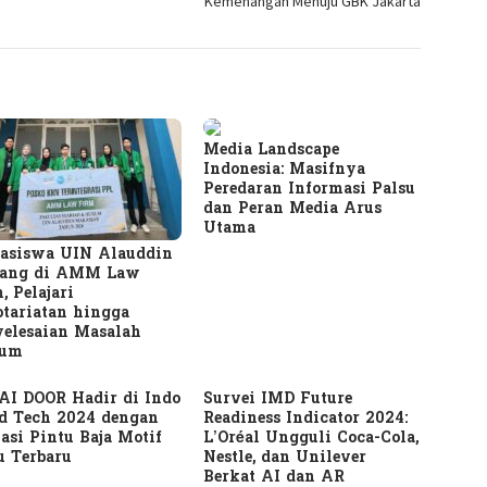
Kemenangan Menuju GBK Jakarta
Media Landscape
Indonesia: Masifnya
Peredaran Informasi Palsu
dan Peran Media Arus
Utama
asiswa UIN Alauddin
ang di AMM Law
, Pelajari
tariatan hingga
elesaian Masalah
um
AI DOOR Hadir di Indo
Survei IMD Future
d Tech 2024 dengan
Readiness Indicator 2024:
asi Pintu Baja Motif
L’Oréal Ungguli Coca-Cola,
u Terbaru
Nestle, dan Unilever
Berkat AI dan AR