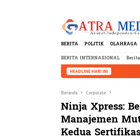
Loncat
tutup
ke
konten
BERITA
POLITIK
OLAHRAGA
BERITA INTERNASIONAL
Berit
HEADLINE HARI INI
Beranda
Corporate
Ninja Xpress: 
Manajemen Mutu
Kedua Sertifikas