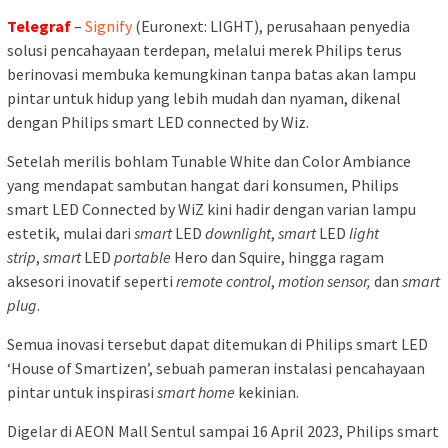
Telegraf
–
Signify
(Euronext: LIGHT), perusahaan penyedia
solusi pencahayaan terdepan, melalui merek Philips terus
berinovasi membuka kemungkinan tanpa batas akan lampu
pintar untuk hidup yang lebih mudah dan nyaman, dikenal
dengan Philips smart LED connected by Wiz.
Setelah merilis bohlam Tunable White dan Color Ambiance
yang mendapat sambutan hangat dari konsumen, Philips
smart LED Connected by WiZ kini hadir dengan varian lampu
estetik, mulai dari
smart
LED
downlight
,
smart
LED
light
strip
,
smart
LED
portable
Hero dan Squire, hingga ragam
aksesori inovatif seperti
remote control
,
motion sensor,
dan
smart
plug
.
Semua inovasi tersebut dapat ditemukan di Philips smart LED
‘House of Smartizen’, sebuah pameran instalasi pencahayaan
pintar untuk inspirasi
smart home
kekinian.
Digelar di AEON Mall Sentul sampai 16 April 2023, Philips smart