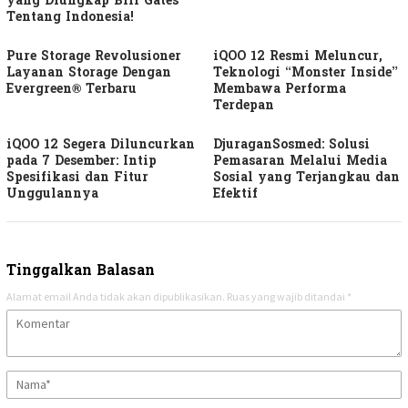
yang Diungkap Bill Gates
Tentang Indonesia!
Pure Storage Revolusioner
iQOO 12 Resmi Meluncur,
Layanan Storage Dengan
Teknologi “Monster Inside”
Evergreen® Terbaru
Membawa Performa
Terdepan
iQOO 12 Segera Diluncurkan
DjuraganSosmed: Solusi
pada 7 Desember: Intip
Pemasaran Melalui Media
Spesifikasi dan Fitur
Sosial yang Terjangkau dan
Unggulannya
Efektif
Tinggalkan Balasan
Alamat email Anda tidak akan dipublikasikan.
Ruas yang wajib ditandai
*