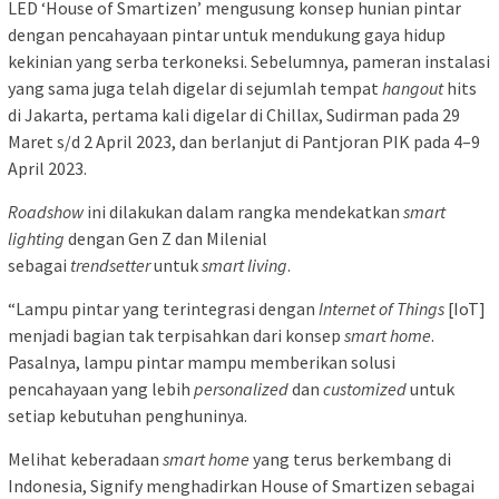
LED ‘House of Smartizen’ mengusung konsep hunian pintar
dengan pencahayaan pintar untuk mendukung gaya hidup
kekinian yang serba terkoneksi. Sebelumnya, pameran instalasi
yang sama juga telah digelar di sejumlah tempat
hangout
hits
di Jakarta, pertama kali digelar di Chillax, Sudirman pada 29
Maret s/d 2 April 2023, dan berlanjut di Pantjoran PIK pada 4–9
April 2023.
Roadshow
ini dilakukan dalam rangka mendekatkan
smart
lighting
dengan Gen Z dan Milenial
sebagai
trendsetter
untuk
smart living
.
“Lampu pintar yang terintegrasi dengan
Internet of Things
[IoT]
menjadi bagian tak terpisahkan dari konsep
smart home
.
Pasalnya, lampu pintar mampu memberikan solusi
pencahayaan yang lebih
personalized
dan
customized
untuk
setiap kebutuhan penghuninya.
Melihat keberadaan
smart home
yang terus berkembang di
Indonesia, Signify menghadirkan House of Smartizen sebagai