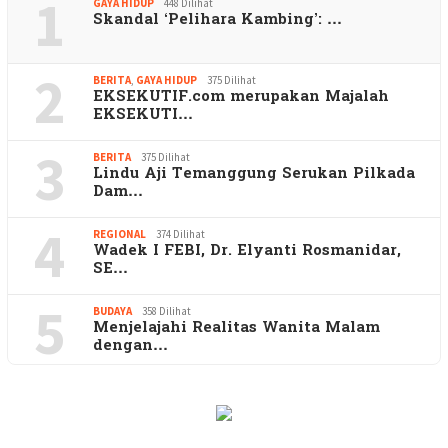
1
GAYA HIDUP
448 Dilihat
Skandal ‘Pelihara Kambing’: …
2
BERITA
,
GAYA HIDUP
375 Dilihat
EKSEKUTIF.com merupakan Majalah
EKSEKUTI…
3
BERITA
375 Dilihat
Lindu Aji Temanggung Serukan Pilkada
Dam…
4
REGIONAL
374 Dilihat
Wadek I FEBI, Dr. Elyanti Rosmanidar,
SE…
5
BUDAYA
358 Dilihat
Menjelajahi Realitas Wanita Malam
dengan…