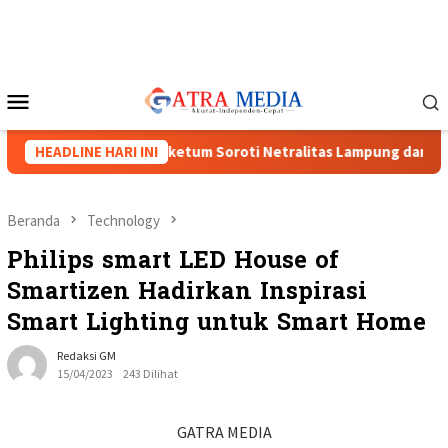
Loncat
ke
konten
Menu
Mobile
enguat, Tiga Caketum Soroti Netralitas Lampung dan Dugaan Pel
HEADLINE HARI INI
Beranda
Technology
Philips smart LED House of
Smartizen Hadirkan Inspirasi
Smart Lighting untuk Smart Home
Redaksi GM
15/04/2023
243 Dilihat
GATRA MEDIA