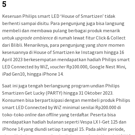
5
Keseruan Philips smart LED ‘House of Smartizen’ tidak
berhenti sampai disitu. Para pengunjung juga bisa langsung
membeli dan membawa pulang berbagai produk menarik
untuk
upgrade
ambience
di rumah lewat fitur Click & Collect
dari Blibli. Menariknya, para pengunjung yang
share
momen
keseruannya di House of Smartizen ke Instagram hingga 16
April 2023 berkesempatan mendapatkan hadiah Philips smart
LED Connected by WiZ,
voucher
Rp100.000, Google Nest Mini,
iPad Gen10, hingga iPhone 14.
Saat ini juga tengah berlangsung program undian Philips
Smartizen Get Lucky (PARTY) hingga 31 Oktober 2023.
Konsumen bisa berpartisipasi dengan membeli produk Philips
smart LED Connected by WiZ minimal senilai Rp200.000 di
toko-toko
online
dan
offline
yang terdaftar. Peserta bisa
mendapatkan hadiah bulanan seperti Vespa LX I-Get 125 dan
iPhone 14 yang diundi setiap tanggal 15. Pada akhir periode,