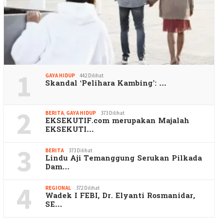
1
GAYA HIDUP
442 Dilihat
Skandal ‘Pelihara Kambing’: …
2
BERITA
,
GAYA HIDUP
373 Dilihat
EKSEKUTIF.com merupakan Majalah
EKSEKUTI…
3
BERITA
373 Dilihat
Lindu Aji Temanggung Serukan Pilkada
Dam…
4
REGIONAL
372 Dilihat
Wadek I FEBI, Dr. Elyanti Rosmanidar,
SE…