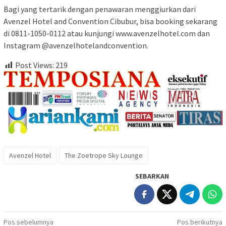
Bagi yang tertarik dengan penawaran menggiurkan dari
Avenzel Hotel and Convention Cibubur, bisa booking sekarang
di 0811-1050-0112 atau kunjungi www.avenzelhotel.com dan
Instagram @avenzelhotelandconvention.
Post Views:
219
Avenzel Hotel
The Zoetrope Sky Lounge
SEBARKAN
Navigasi
Pos sebelumnya
Pos berikutnya