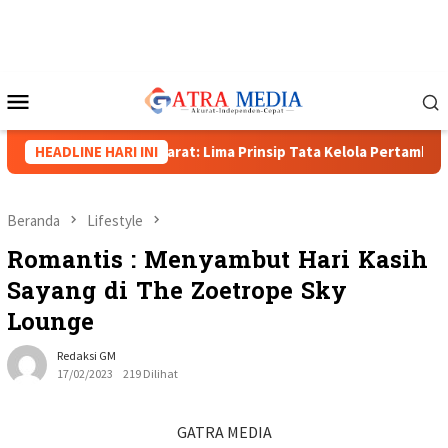
Loncat
ke
konten
Menu
Mobile
akapolda Papua Barat: Lima Prinsip Tata Kelola Pertambangan
HEADLINE HARI INI
Beranda
Lifestyle
Romantis : Menyambut Hari Kasih
Sayang di The Zoetrope Sky
Lounge
Redaksi GM
17/02/2023
219 Dilihat
GATRA MEDIA