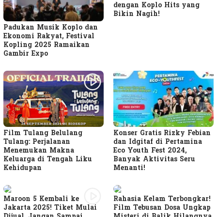
dengan Koplo Hits yang
Bikin Nagih!
Padukan Musik Koplo dan
Ekonomi Rakyat, Festival
Kopling 2025 Ramaikan
Gambir Expo
Film Tulang Belulang
Konser Gratis Rizky Febian
Tulang: Perjalanan
dan Idgitaf di Pertamina
Menemukan Makna
Eco Youth Fest 2024,
Keluarga di Tengah Liku
Banyak Aktivitas Seru
Kehidupan
Menanti!
Maroon 5 Kembali ke
Rahasia Kelam Terbongkar!
Jakarta 2025! Tiket Mulai
Film Tebusan Dosa Ungkap
Dijual, Jangan Sampai
Misteri di Balik Hilangnya