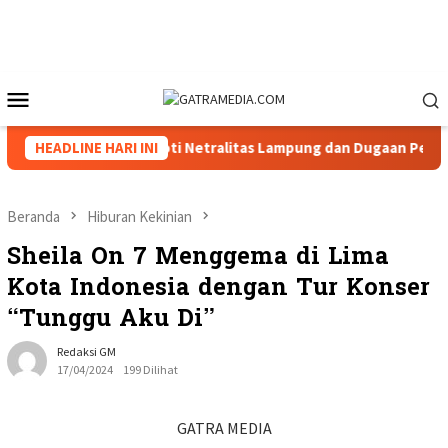
Loncat
ke
konten
Menu
Mobile
 Tiga Caketum Soroti Netralitas Lampung dan Dugaan Pelanggar
HEADLINE HARI INI
Beranda
Hiburan Kekinian
Sheila On 7 Menggema di Lima
Kota Indonesia dengan Tur Konser
“Tunggu Aku Di”
Redaksi GM
17/04/2024
199 Dilihat
GATRA MEDIA