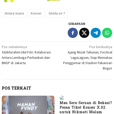
Antara Suara
Konser
Sheila on 7
SEBARKAN
Navigasi
Pos sebelumnya
Pos berikutnya
Silahturahmi Idul Fitri: Kolaborasi
Ajang Musik Tahunan, Festival
pos
Antara Lembaga Perbankan dan
LaguLaguan, Siap Memukau
BNSP di Jakarta
Penggemar di Stadion Pakansari
Bogor
POS TERKAIT
Mau Seru-Seruan di Bekasi?
Pesan Tiket Konser X.02
untuk Nikmati Malam