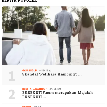
BERITA POPULER
1
GAYA HIDUP
448 Dilihat
Skandal ‘Pelihara Kambing’: …
2
BERITA
,
GAYA HIDUP
375 Dilihat
EKSEKUTIF.com merupakan Majalah
EKSEKUTI…