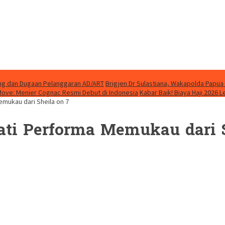
ung dan Dugaan Pelanggaran AD/ART
Brigjen Dr Sulastiana, Wakapolda Papua 
Move: Menier Cognac Resmi Debut di Indonesia
Kabar Baik! Biaya Haji 2026 
mukau dari Sheila on 7
ti Performa Memukau dari S