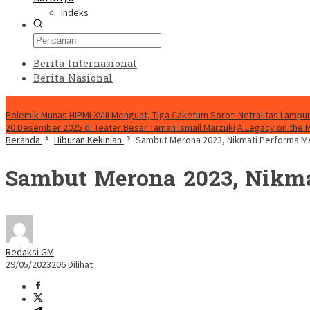
Indeks
Berita Internasional
Berita Nasional
HEADLINE HARI INI
Polemik Munas HIPMI XVIII Menguat, Tiga Caketum Soroti Netralitas Lamp
20 Desember 2025 di Teater Besar Taman Ismail Marzuki
A Legacy on the 
Beranda
Hiburan Kekinian
Sambut Merona 2023, Nikmati Performa Me
Sambut Merona 2023, Nikma
Redaksi GM
29/05/2023
206 Dilihat