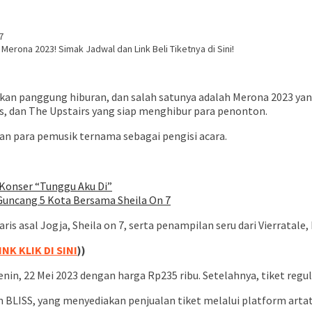
erona 2023! Simak Jadwal dan Link Beli Tiketnya di Sini!
n panggung hiburan, dan salah satunya adalah Merona 2023 yang a
als, dan The Upstairs yang siap menghibur para penonton.
an para pemusik ternama sebagai pengisi acara.
 Konser “Tunggu Aku Di”
 Guncang 5 Kota Bersama Sheila On 7
 asal Jogja, Sheila on 7, serta penampilan seru dari Vierratale, 
INK KLIK DI SINI
))
nin, 22 Mei 2023 dengan harga Rp235 ribu. Setelahnya, tiket regul
 BLISS, yang menyediakan penjualan tiket melalui platform artat