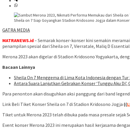
Sheila on 7 Siap Goyangkan Stadion Kridosono Jogja dalam Konser M
GATRA MEDIA
MATRANEWS.id
– Semarak konser-konser kini semakin meramaika
penampilan spesial dari Sheila on 7, Vierratale, Maliq D Essenti
Merona 2023 akan digelar di Stadion Kridosono Yogyakarta, deng
Bacaan Lainnya
Sheila On 7 Menggema di Lima Kota Indonesia dengan Tur
Antara Suara Lanjutkan Gebrakan Konser ‘Tunggu Aku Di’,
Para penonton akan disuguhkan aksi panggung dari band legendaris
Link Beli Tiket Konser Sheila on 7 di Stadion Kridosono Jogja
((
L
Tiket untuk Merona 2023 telah dibuka pada masa presale sejak Se
Event konser Merona 2023 ini merupakan hasil kerjasama dengan