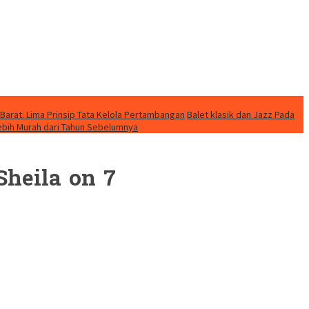
Barat: Lima Prinsip Tata Kelola Pertambangan
Balet klasik dan Jazz Pada
Lebih Murah dari Tahun Sebelumnya
heila on 7