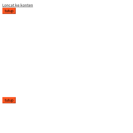
Loncat ke konten
tutup
tutup