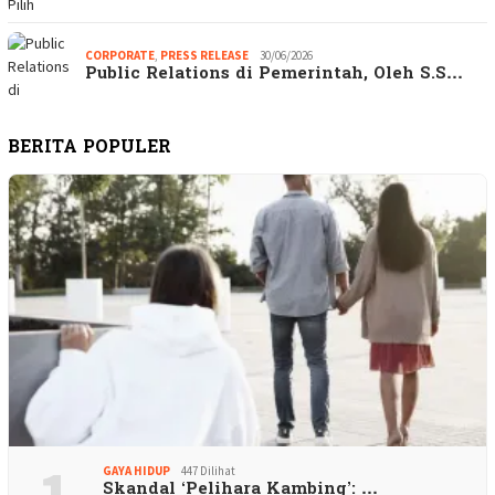
CORPORATE
,
PRESS RELEASE
30/06/2026
Public Relations di Pemerintah, Oleh S.S…
BERITA POPULER
1
GAYA HIDUP
447 Dilihat
Skandal ‘Pelihara Kambing’: …