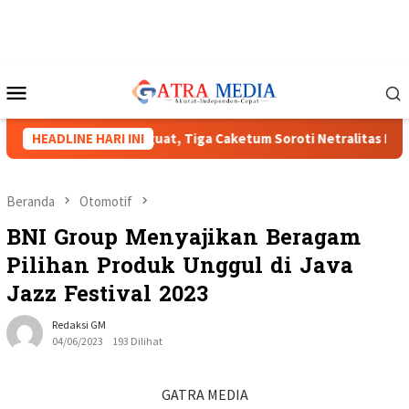
Loncat
ke
konten
Menu
Mobile
s HIPMI XVIII Menguat, Tiga Caketum Soroti Netralitas Lampung
HEADLINE HARI INI
Beranda
Otomotif
BNI Group Menyajikan Beragam
Pilihan Produk Unggul di Java
Jazz Festival 2023
Redaksi GM
04/06/2023
193 Dilihat
GATRA MEDIA