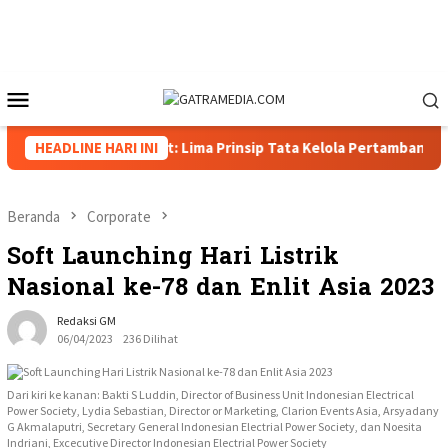
Loncat
ke
konten
Menu
Mobile
polda Papua Barat: Lima Prinsip Tata Kelola Pertambangan
HEADLINE HARI INI
Beranda
Corporate
Soft Launching Hari Listrik
Nasional ke-78 dan Enlit Asia 2023
Redaksi GM
06/04/2023
236 Dilihat
Dari kiri ke kanan: Bakti S Luddin, Director of Business Unit Indonesian Electrical
Power Society, Lydia Sebastian, Director or Marketing, Clarion Events Asia, Arsyadany
G Akmalaputri, Secretary General Indonesian Electrial Power Society, dan Noesita
Indriani, Excecutive Director Indonesian Electrial Power Society