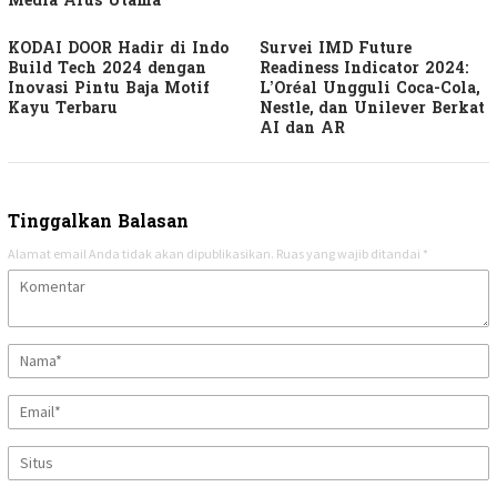
Media Arus Utama
KODAI DOOR Hadir di Indo
Survei IMD Future
Build Tech 2024 dengan
Readiness Indicator 2024:
Inovasi Pintu Baja Motif
L’Oréal Ungguli Coca-Cola,
Kayu Terbaru
Nestle, dan Unilever Berkat
AI dan AR
Tinggalkan Balasan
Alamat email Anda tidak akan dipublikasikan.
Ruas yang wajib ditandai
*