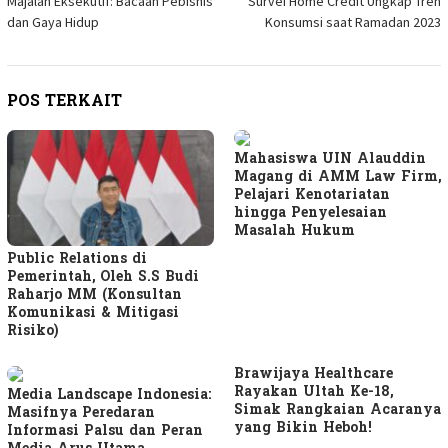
Majalah Eksekutif: Bacaan Pebisnis
Survei Home Credit Ungkap Tren
pos
dan Gaya Hidup
Konsumsi saat Ramadan 2023
POS TERKAIT
Mahasiswa UIN Alauddin
Magang di AMM Law Firm,
Pelajari Kenotariatan
hingga Penyelesaian
Masalah Hukum
Public Relations di
Pemerintah, Oleh S.S Budi
Raharjo MM (Konsultan
Komunikasi & Mitigasi
Risiko)
Brawijaya Healthcare
Rayakan Ultah Ke-18,
Media Landscape Indonesia:
Simak Rangkaian Acaranya
Masifnya Peredaran
yang Bikin Heboh!
Informasi Palsu dan Peran