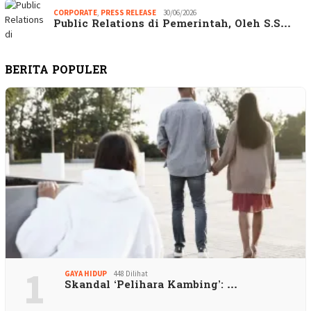
CORPORATE
,
PRESS RELEASE
30/06/2026
Public Relations di Pemerintah, Oleh S.S…
BERITA POPULER
1
GAYA HIDUP
448 Dilihat
Skandal ‘Pelihara Kambing’: …