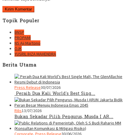
Topik Populer
BNSP
PROPAMI
NS Aji Martono
OJK
YUSRIL IHZA MAHENDRA
Berita Utama
Press Release
30/07/2026
Peraih Dua Kali World’s Best Sing…
Rilis
13/07/2026
Bukan Sekadar Pilih Pengurus, Musda I AR…
Corporate
,
Press Release
30/06/2026