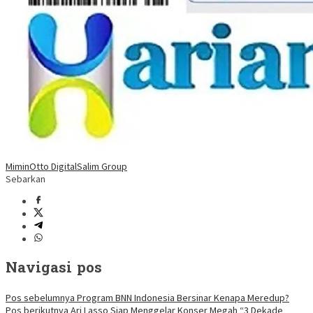
Mimin
Otto Digital
Salim Group
Sebarkan
Navigasi pos
Pos sebelumnya
Program BNN Indonesia Bersinar Kenapa Meredup?
Pos berikutnya
Ari Lasso Siap Menggelar Konser Megah “3 Dekade