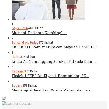
1
Gaya Hidup
448 Dilihat
Skandal ‘Pelihara Kambing’: …
2
Berita
,
Gaya Hidup
375 Dilihat
EKSEKUTIF.com merupakan Majalah EKSEKUTI…
3
Berita
375 Dilihat
Lindu Aji Temanggung Serukan Pilkada Dam…
4
Regional
374 Dilihat
Wadek I FEBI, Dr. Elyanti Rosmanidar, SE…
5
Budaya
358 Dilihat
Menjelajahi Realitas Wanita Malam dengan…