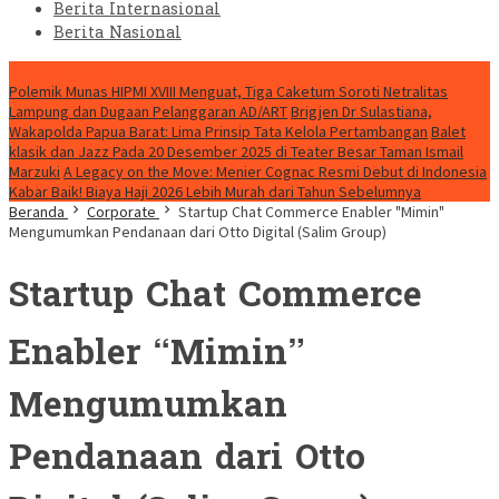
Berita Internasional
Berita Nasional
HEADLINE HARI INI
Polemik Munas HIPMI XVIII Menguat, Tiga Caketum Soroti Netralitas
Lampung dan Dugaan Pelanggaran AD/ART
Brigjen Dr Sulastiana,
Wakapolda Papua Barat: Lima Prinsip Tata Kelola Pertambangan
Balet
klasik dan Jazz Pada 20 Desember 2025 di Teater Besar Taman Ismail
Marzuki
A Legacy on the Move: Menier Cognac Resmi Debut di Indonesia
Kabar Baik! Biaya Haji 2026 Lebih Murah dari Tahun Sebelumnya
Beranda
Corporate
Startup Chat Commerce Enabler "Mimin"
Mengumumkan Pendanaan dari Otto Digital (Salim Group)
Startup Chat Commerce
Enabler “Mimin”
Mengumumkan
Pendanaan dari Otto