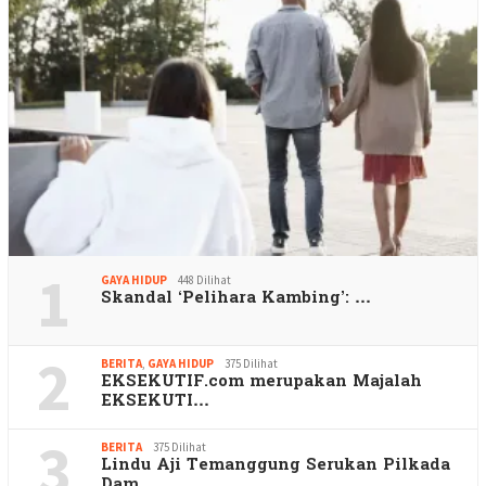
1
GAYA HIDUP
448 Dilihat
Skandal ‘Pelihara Kambing’: …
2
BERITA
,
GAYA HIDUP
375 Dilihat
EKSEKUTIF.com merupakan Majalah
EKSEKUTI…
3
BERITA
375 Dilihat
Lindu Aji Temanggung Serukan Pilkada
Dam…