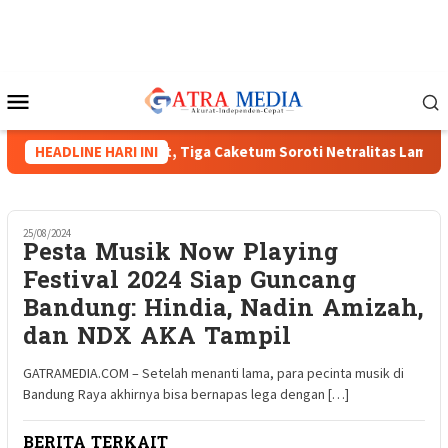
Loncat
ke
konten
Menu
Mobile
HIPMI XVIII Menguat, Tiga Caketum Soroti Netralitas Lampung d
HEADLINE HARI INI
25/08/2024
Pesta Musik Now Playing
Festival 2024 Siap Guncang
Bandung: Hindia, Nadin Amizah,
dan NDX AKA Tampil
GATRAMEDIA.COM – Setelah menanti lama, para pecinta musik di
Bandung Raya akhirnya bisa bernapas lega dengan […]
BERITA TERKAIT