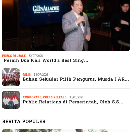
PRESS RELEASE
30/07/2026
Peraih Dua Kali World’s Best Sing…
RILIS
13/07/2026
Bukan Sekadar Pilih Pengurus, Musda I AR…
CORPORATE
,
PRESS RELEASE
30/06/2026
Public Relations di Pemerintah, Oleh S.S…
BERITA POPULER