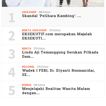
1
GAYA HIDUP
448 Dilihat
Skandal ‘Pelihara Kambing’: …
2
BERITA
,
GAYA HIDUP
375 Dilihat
EKSEKUTIF.com merupakan Majalah
EKSEKUTI…
3
BERITA
375 Dilihat
Lindu Aji Temanggung Serukan Pilkada
Dam…
4
REGIONAL
374 Dilihat
Wadek I FEBI, Dr. Elyanti Rosmanidar,
SE…
5
BUDAYA
358 Dilihat
Menjelajahi Realitas Wanita Malam
dengan…