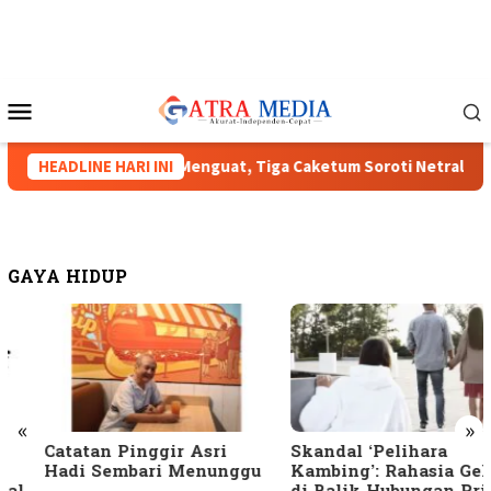
Loncat
ke
konten
Menu
Mobile
 Munas HIPMI XVIII Menguat, Tiga Caketum Soroti Netralitas La
HEADLINE HARI INI
GAYA HIDUP
«
»
Catatan Pinggir Asri
Skandal ‘Pelihara
Hadi Sembari Menunggu
Kambing’: Rahasia Gelap