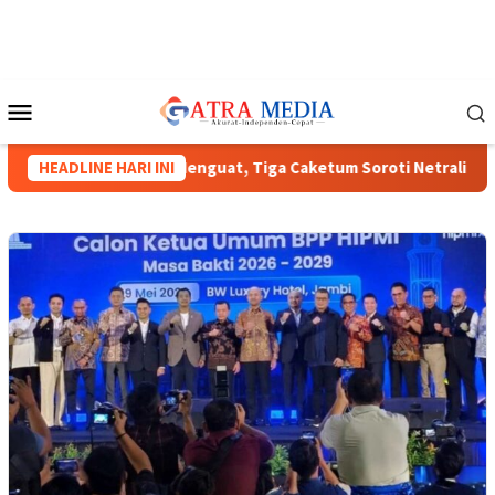
Loncat
ke
konten
Menu
Mobile
unas HIPMI XVIII Menguat, Tiga Caketum Soroti Netralitas Lamp
HEADLINE HARI INI