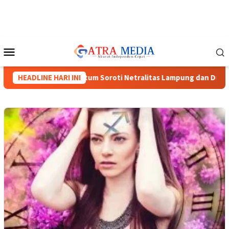
Loncat
ke
konten
Menu
Mobile
Menguat, Tiga Caketum Soroti Netralitas Lampung dan Dugaan P
HEADLINE HARI INI