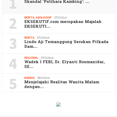
1
Skandal ‘Pelihara Kambing’: …
2
BERITA
,
GAYA HIDUP
375 Dilihat
EKSEKUTIF.com merupakan Majalah
EKSEKUTI…
3
BERITA
375 Dilihat
Lindu Aji Temanggung Serukan Pilkada
Dam…
4
REGIONAL
374 Dilihat
Wadek I FEBI, Dr. Elyanti Rosmanidar,
SE…
5
BUDAYA
358 Dilihat
Menjelajahi Realitas Wanita Malam
dengan…