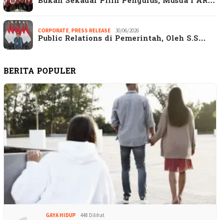
Bukan Sekadar Pilih Pengurus, Musda I AR…
CORPORATE
,
PRESS RELEASE
30/06/2026
Public Relations di Pemerintah, Oleh S.S…
BERITA POPULER
GAYA HIDUP
448 Dilihat