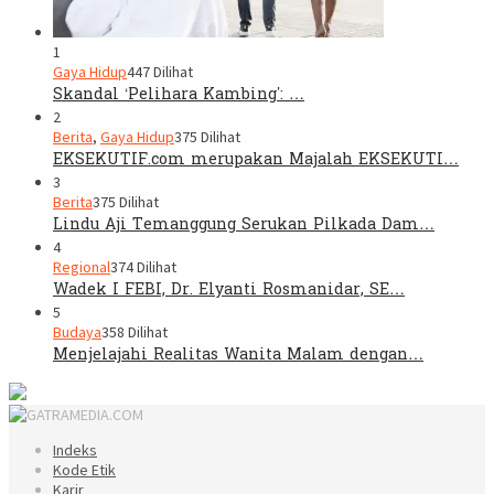
1
Gaya Hidup
447 Dilihat
Skandal ‘Pelihara Kambing’: …
2
Berita
,
Gaya Hidup
375 Dilihat
EKSEKUTIF.com merupakan Majalah EKSEKUTI…
3
Berita
375 Dilihat
Lindu Aji Temanggung Serukan Pilkada Dam…
4
Regional
374 Dilihat
Wadek I FEBI, Dr. Elyanti Rosmanidar, SE…
5
Budaya
358 Dilihat
Menjelajahi Realitas Wanita Malam dengan…
Indeks
Kode Etik
Karir