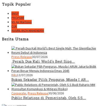
Topik Populer
BNSP
PROPAMI
NS Aji Martono
OJK
YUSRIL IHZA MAHENDRA
Berita Utama
Press Release
30/07/2026
Peraih Dua Kali World’s Best Sing…
Rilis
13/07/2026
Bukan Sekadar Pilih Pengurus, Musda I AR…
Corporate
,
Press Release
30/06/2026
Public Relations di Pemerintah, Oleh S.S…