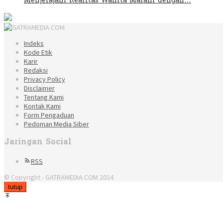
Menjelajahi Realitas Wanita Malam dengan…
Indeks
Kode Etik
Karir
Redaksi
Privacy Policy
Disclaimer
Tentang Kami
Kontak Kami
Form Pengaduan
Pedoman Media Siber
Jaringan Social
RSS
© Copyright - GATRAMEDIA.COM 2024
tutup