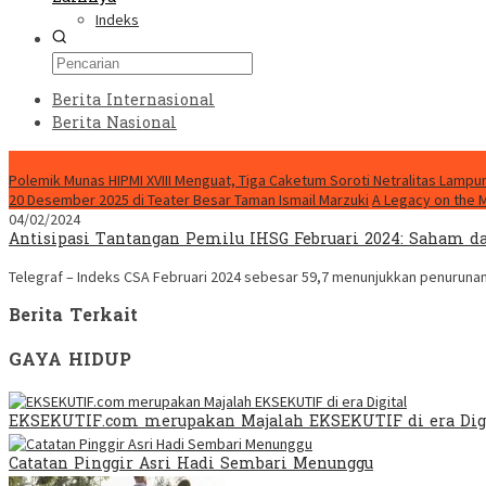
Indeks
Berita Internasional
Berita Nasional
HEADLINE HARI INI
Polemik Munas HIPMI XVIII Menguat, Tiga Caketum Soroti Netralitas Lamp
20 Desember 2025 di Teater Besar Taman Ismail Marzuki
A Legacy on the 
04/02/2024
Antisipasi Tantangan Pemilu IHSG Februari 2024: Saham da
Telegraf – Indeks CSA Februari 2024 sebesar 59,7 menunjukkan penurunan
Berita Terkait
GAYA HIDUP
EKSEKUTIF.com merupakan Majalah EKSEKUTIF di era Dig
Catatan Pinggir Asri Hadi Sembari Menunggu