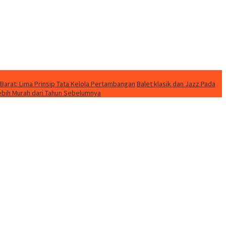
Barat: Lima Prinsip Tata Kelola Pertambangan
Balet klasik dan Jazz Pada
Lebih Murah dari Tahun Sebelumnya