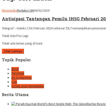
Ekonomika
Redaksi GM
04/02/2024
Antisipasi Tantangan Pemilu IHSG Februari 20
Telegraf – Indeks CSA Februari 2024 sebesar 59,7 menunjukkan penurunan
Tidak Ada Pos Lagi.
Tidak ada laman yang di load.
Lihat Lainnya
Topik Populer
BNSP
PROPAMI
NS Aji Martono
OJK
YUSRIL IHZA MAHENDRA
Berita Utama