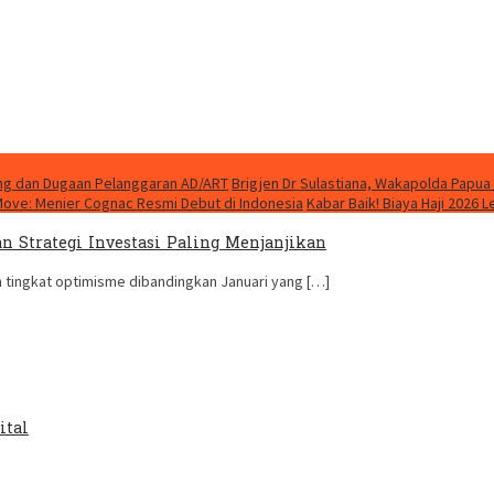
ung dan Dugaan Pelanggaran AD/ART
Brigjen Dr Sulastiana, Wakapolda Papua 
Move: Menier Cognac Resmi Debut di Indonesia
Kabar Baik! Biaya Haji 2026 
n Strategi Investasi Paling Menjanjikan
 tingkat optimisme dibandingkan Januari yang […]
ital