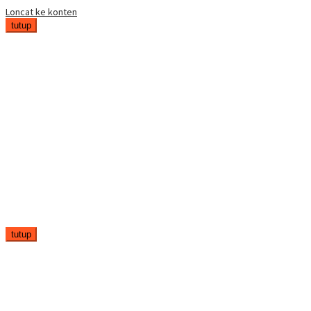
Loncat ke konten
tutup
tutup