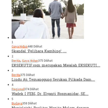
1
Gaya Hidup
448 Dilihat
Skandal ‘Pelihara Kambing’: …
2
Berita
,
Gaya Hidup
375 Dilihat
EKSEKUTIF.com merupakan Majalah EKSEKUTI…
3
Berita
375 Dilihat
Lindu Aji Temanggung Serukan Pilkada Dam…
4
Regional
374 Dilihat
Wadek I FEBI, Dr. Elyanti Rosmanidar, SE…
5
Budaya
358 Dilihat