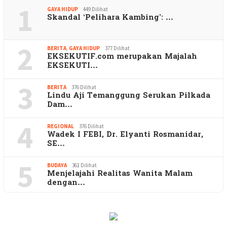
1
GAYA HIDUP
449 Dilihat
Skandal ‘Pelihara Kambing’: …
2
BERITA
,
GAYA HIDUP
377 Dilihat
EKSEKUTIF.com merupakan Majalah
EKSEKUTI…
3
BERITA
376 Dilihat
Lindu Aji Temanggung Serukan Pilkada
Dam…
4
REGIONAL
376 Dilihat
Wadek I FEBI, Dr. Elyanti Rosmanidar,
SE…
5
BUDAYA
361 Dilihat
Menjelajahi Realitas Wanita Malam
dengan…