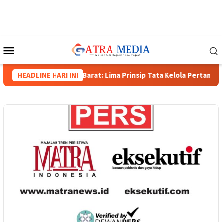
Loncat
ke
konten
Menu
Mobile
 Wakapolda Papua Barat: Lima Prinsip Tata Kelola Pertambangan
HEADLINE HARI INI